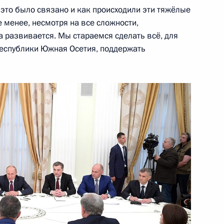
сетии Анатолию Бибилову
 это было связано и как происходили эти тяжёлые
е менее, несмотря на все сложности,
а развивается. Мы стараемся сделать всё, для
Республики Южная Осетия, поддержать
тии Анатолием Бибиловым
отокола о внесении
ей и Южной Осетией