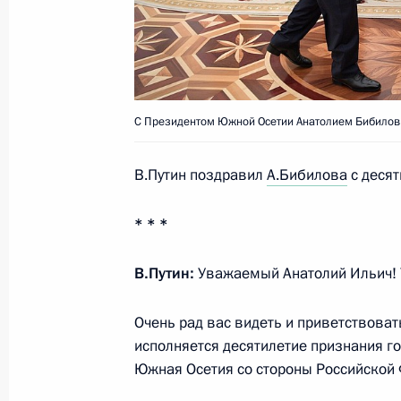
6 февраля 2022 года, 10:50
Подписан закон о ратификации со
о порядке исчисления выслуги лет
С Президентом Южной Осетии Анатолием Бибилов
надбавки военнослужащим
19 ноября 2021 года, 13:00
В.Путин поздравил
А.Бибилова
с деся
* * *
Подписан закон о ратификации со
и Южной Осетией о взаимном приз
В.Путин:
Уважаемый Анатолий Ильич! 
об инвалидности военных и сотру
Очень рад вас видеть и приветствоват
9 марта 2021 года, 18:40
исполняется десятилетие признания г
Южная Осетия со стороны Российской