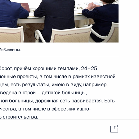
Осетии Анатолием
 Бибиловым.
атолием Бибиловым
оборот, причём хорошими темпами, 24–25
онные проекты, в том числе в рамках известной
щем, есть результаты, имею в виду, например,
тии Анатолием Бибиловым
введена в строй – детской больницы,
кой больницы, дорожная сеть развивается. Есть
чества, в том числе в сфере жилищно-
 строительства.
ится с Раулем Хаджимбой
лем больше, чем удалось решить. Тем не менее