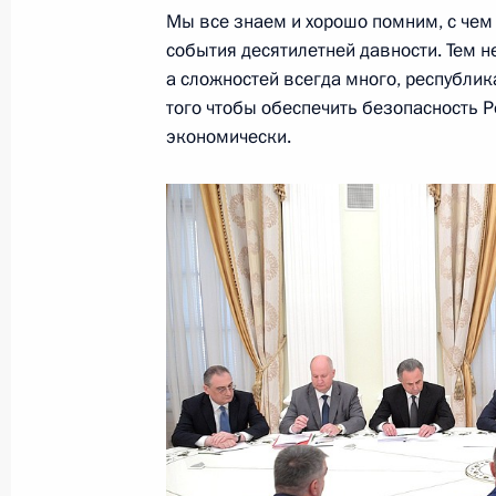
Поздравление Президенту Южной О
Мы все знаем и хорошо помним, с чем
с Днём Республики
события десятилетней давности. Тем н
20 сентября 2020 года, 10:00
а сложностей всегда много, республик
того чтобы обеспечить безопасность 
экономически.
Встреча с Президентом Южной Осе
13 марта 2020 года, 15:45
Подписан закон о ратификации Пр
изменения в Договор между Росси
о союзничестве и интеграции
18 июля 2019 года, 14:00