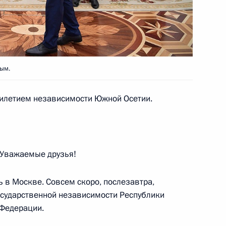
глашения с Южной Осетией
 для назначения ежемесячной
ым.
тилетием независимости Южной Осетии.
глашения между Россией
нании документов
Уважаемые друзья!
дников МВД
ь в Москве. Совсем скоро, послезавтра,
осударственной независимости Республики
 Федерации.