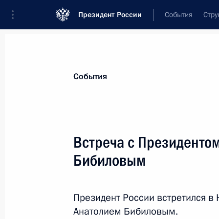
Президент России
События
Стру
Материалы по выбранной теме
События
Южная Осетия,
173 результата
Встреча с Президенто
Показа
Бибиловым
Встреча с Президентом Южной Осе
Президент России встретился в
16 марта 2023 года, 20:15
Анатолием Бибиловым.