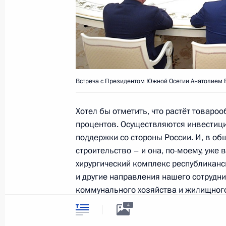
Переговоры с Президентом Южной 
Бибиловым
6 марта 2019 года, 18:20
Встреча с Президентом Южной Осетии Анатолием
Встреча с Раулем Хаджимбой и Ан
24 августа 2018 года, 14:00
Хотел бы отметить, что растёт товаро
процентов. Осуществляются инвестици
поддержки со стороны России. И, в об
Встреча с Президентом Южной Осе
строительство – и она, по-моему, уже 
хирургический комплекс республиканс
24 августа 2018 года, 13:30
и другие направления нашего сотрудни
коммунального хозяйства и жилищного
4
24 августа Владимир Путин встрет
В общем, работа идёт. Наверняка проб
и Анатолием Бибиловым