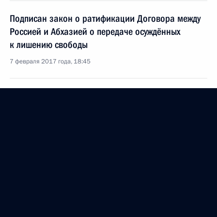
Подписан закон о ратификации Договора между
Россией и Абхазией о передаче осуждённых
к лишению свободы
7 февраля 2017 года, 18:45
Встреча с Президентом Абхазии Раулем
Хаджимбой
1 декабря 2016 года, 16:00
Подписан закон о ратификации Соглашения
между Россией и Абхазией об Объединённой
группировке войск
22 ноября 2016 года, 13:05