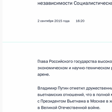
независимости Социалистическ
Поздравление Президенту Вьетнама
2 сентября 2015 года
16:20
провозглашения независимости В
2 сентября 2017 года, 10:00
Российско-вьетнамские переговор
Глава Российского государства высоко
29 июня 2017 года, 16:10
экономическом и научно-техническом 
арене.
Владимир Путин отметил дружественны
Встреча с Президентом Вьетнама 
вьетнамских отношений, что в полной
19 ноября 2016 года, 19:50
с Президентом Вьетнама в Москве в 
в Великой Отечественной войне.