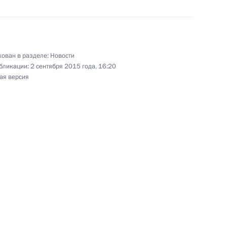
бранием на пост Президента
ован в разделе:
Новости
бликации:
2 сентября 2015 года, 16:20
ая версия
 по случаю 70-летия
Чыонг Тан Шангом