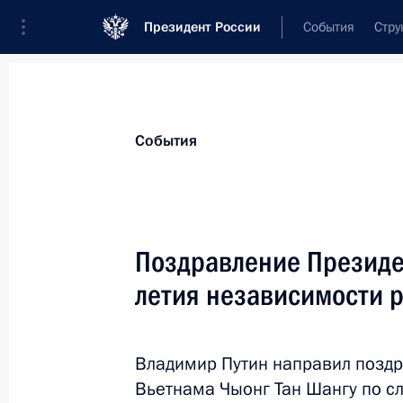
Президент России
События
Стру
Материалы по выбранной теме
События
Вьетнам,
120 результатов
Поздравление Президе
Показа
летия независимости 
Президент поручил оказать помощь
от тайфуна
Владимир Путин направил позд
Вьетнама Чыонг Тан Шангу по с
7 ноября 2017 года, 13:30