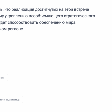
ссийско-вьетнамского
, что реализация достигнутых на этой встрече
му укреплению всеобъемлющего стратегического
сотрудничестве в области
удет способствовать обеспечению мира
ефти и газа
ком регионе.
тнама Нгуен Суан Фуком
нам
глашения о свободной
няя политика