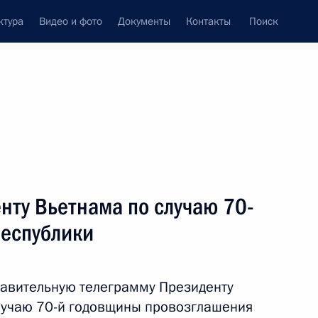
ктура
Видео и фото
Документы
Контакты
Поиск
Все темы
Подписаться на ленту
нту Вьетнама по случаю 70-
ть следующие материалы
республики
 Вьетнаму, пострадавшему
равительную телеграмму Президенту
лучаю 70-й годовщины провозглашения