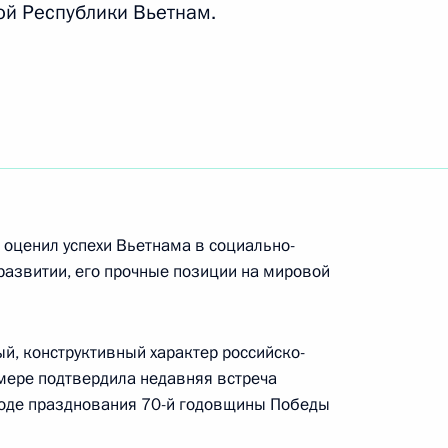
ой Республики Вьетнам.
 Чан Дай Куангу с Днём
ьетнама
ы
 оценил успехи Вьетнама в социально-
развитии, его прочные позиции на мировой
й, конструктивный характер российско-
Чан Дай Куангом
 мере подтвердила недавняя встреча
ходе празднования 70-й годовщины Победы