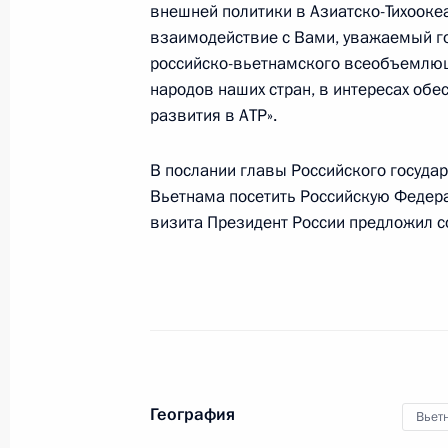
внешней политики в Азиатско-Тихооке
Подписан закон о ратификации со
взаимодействие с Вами, уважаемый го
российско-вьетнамского всеобъемлюще
трудовой деятельности российских
народов наших стран, в интересах обе
Вьетнама и вьетнамских граждан н
развития в АТР».
2 ноября 2013 года, 15:40
В послании главы Российского госуда
Вьетнама посетить Российскую Федер
Владимир Путин посетит с официа
визита Президент России предложил с
Социалистическую Республику Вье
1 ноября 2013 года, 10:00
Встреча с Премьер-министром Вьет
15 мая 2013 года, 16:00
География
Вьет