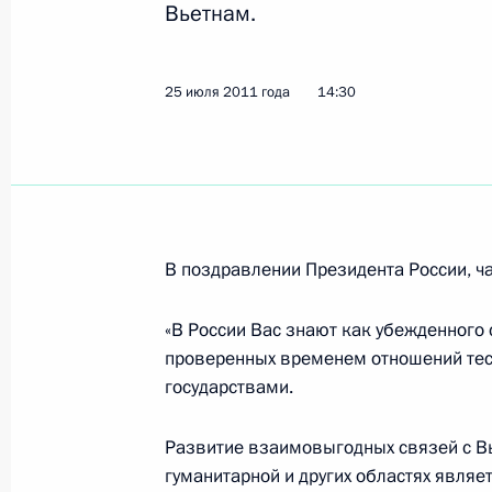
Вьетнам.
Заявления для прессы по итогам р
переговоров
25 июля 2011 года
14:30
12 ноября 2013 года, 14:00
Начало российско-вьетнамских пе
составе
В поздравлении Президента России, ча
12 ноября 2013 года, 13:00
«В России Вас знают как убежденного
проверенных временем отношений тес
государствами.
Россия – Вьетнам: вместе к новым 
11 ноября 2013 года, 04:00
Развитие взаимовыгодных связей с В
гуманитарной и других областях явля