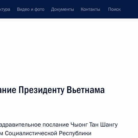
ктура
Видео и фото
Документы
Контакты
Поиск
Все темы
Подписаться на ленту
ание Президенту Вьетнама
ть следующие материалы
нама Нгуен Тан Зунгом
здравительное послание Чыонг Тан Шангу
м Социалистической Республики