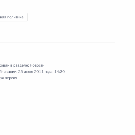
ьер-министром Правительства
няя политика
ти Вьетнама
ован в разделе:
Новости
бликации:
25 июля 2011 года, 14:30
ая версия
ы