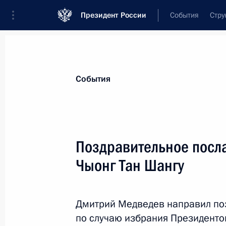
Президент России
События
Стру
Материалы по выбранной теме
События
Вьетнам,
120 результатов
Поздравительное посл
Показа
Чыонг Тан Шангу
Встреча с Премьер-министром Вьет
Дмитрий Медведев направил по
12 ноября 2013 года, 14:30
по случаю избрания Президенто