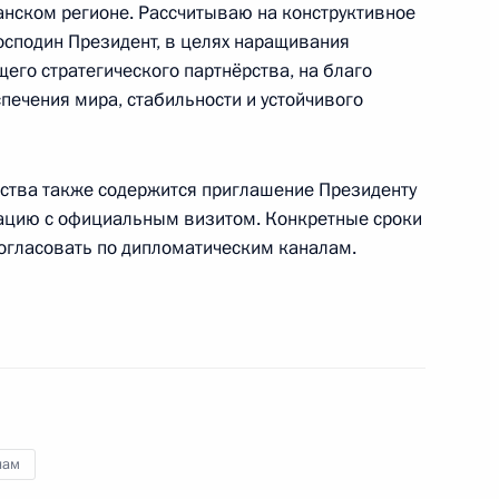
анском регионе. Рассчитываю на конструктивное
глашения о временной
сподин Президент, в целях наращивания
го стратегического партнёрства, на благо
 граждан на территории
спечения мира, стабильности и устойчивого
а территории России
рства также содержится приглашение Президенту
ацию с официальным визитом. Конкретные сроки
льным визитом
огласовать по дипломатическим каналам.
тнам
нама Нгуен Тан Зунгом
нам