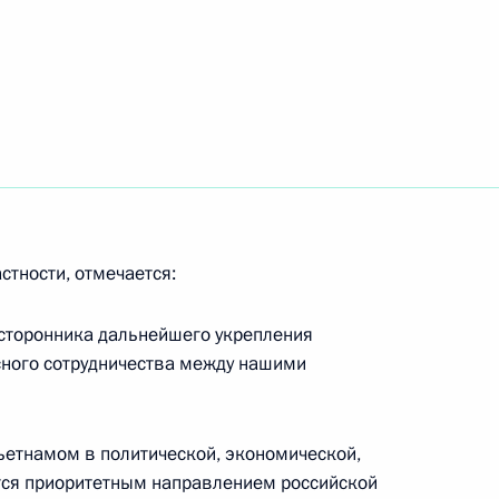
оссийско-вьетнамских
реговоров в расширенном
стности, отмечается:
 сторонника дальнейшего укрепления
ного сотрудничества между нашими
рубежам сотрудничества
ьетнамом в политической, экономической,
ется приоритетным направлением российской