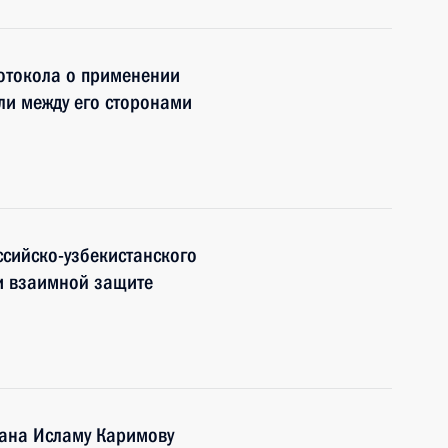
отокола о применении
ли между его сторонами
сийско-узбекистанского
и взаимной защите
тана Исламу Каримову