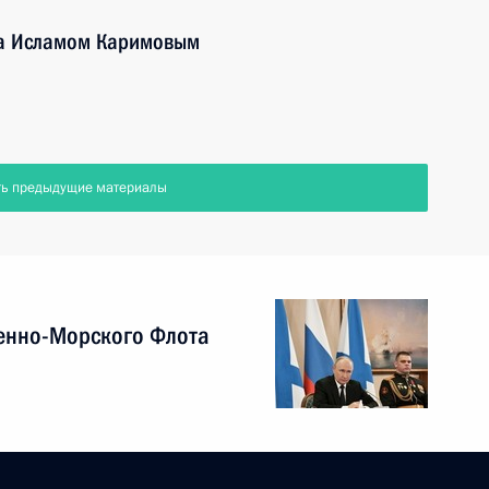
на Исламом Каримовым
ть предыдущие материалы
енно-Морского Флота