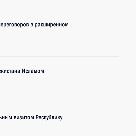
 переговоров в расширенном
бекистана Исламом
ьным визитом Республику