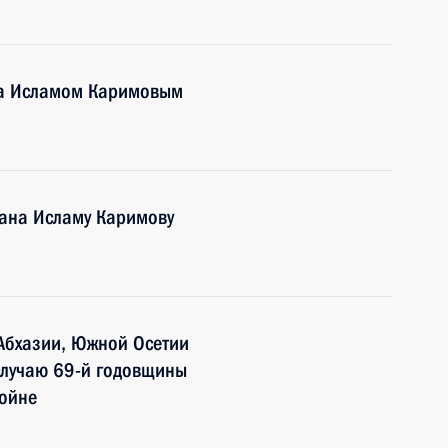
на Исламом Каримовым
тана Исламу Каримову
Абхазии, Южной Осетии
случаю 69-й годовщины
войне