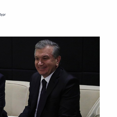
бург
ом Узбекистана Шавкатом
ом Узбекистана Шавкатом
ана с Днём независимости