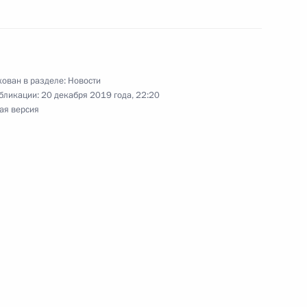
тана Шавкату Мирзиёеву
а – Дня независимости
ован в разделе:
Новости
бликации:
20 декабря 2019 года, 22:20
ая версия
ом Узбекистана Шавкатом
ом Узбекистана Шавкатом