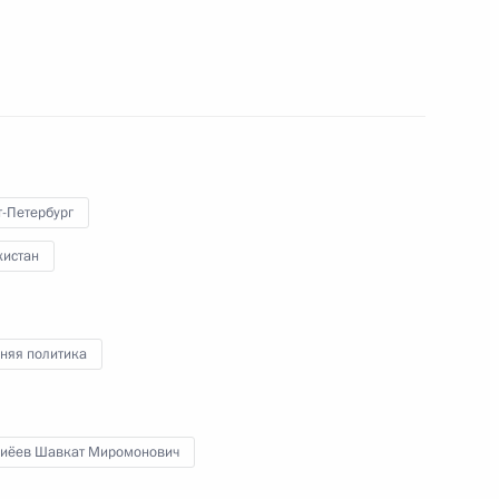
ом Узбекистана Шавкатом
т-Петербург
ом Узбекистана Шавкатом
кистан
няя политика
на Шавкатом Мирзиёевым
иёев Шавкат Миромонович