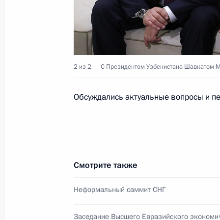
1 сентября 2020 года, 10:00
Телефонный разговор с Президент
Мирзиёевым
2 из 2
С Президентом Узбекистана Шавкатом 
24 июля 2020 года, 12:30
Обсуждались актуальные вопросы и пе
Телефонные разговоры с лидерами
Таджикистана и Узбекистана
2 июля 2020 года, 12:45
Смотрите также
Неформальный саммит СНГ
Встреча с Президентом Узбекиста
23 июня 2020 года, 19:00
Заседание Высшего Евразийского экономич