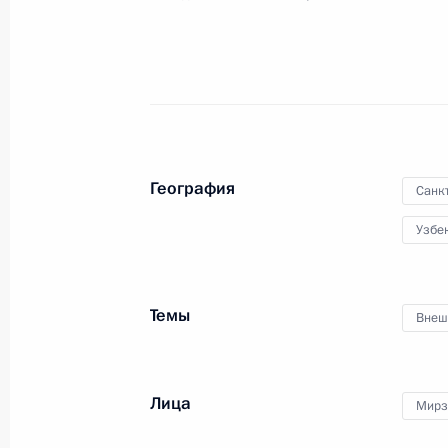
Телефонный разговор с Президент
Мирзиёевым
7 мая 2020 года, 13:30
География
Санк
Телефонный разговор с Президент
Узбе
Мирзиёевым
12 февраля 2020 года, 17:20
Темы
Внеш
Встреча с Президентом Узбекиста
Лица
Мирз
20 декабря 2019 года, 22:20