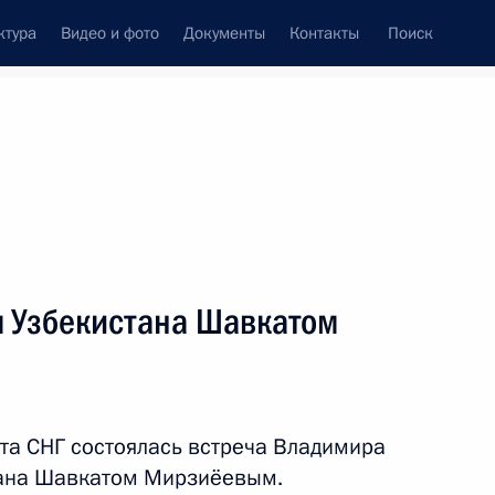
ктура
Видео и фото
Документы
Контакты
Поиск
Все темы
Подписаться на ленту
м Узбекистана Шавкатом
ть следующие материалы
ом Узбекистана Шавкатом
а СНГ состоялась встреча Владимира
тана Шавкатом Мирзиёевым.