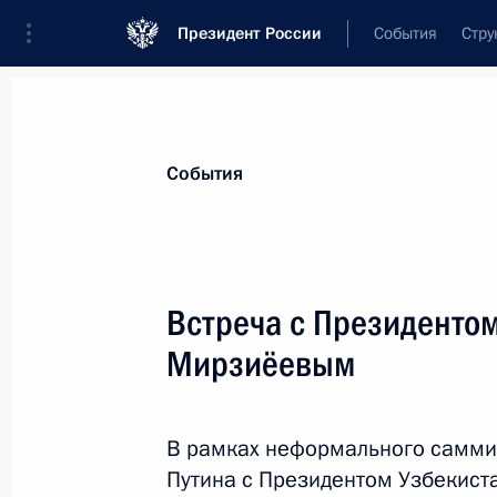
Президент России
События
Стру
Материалы по выбранной теме
События
Узбекистан,
225 результатов
Встреча с Президенто
Показа
Мирзиёевым
Телефонный разговор с Президент
Мирзиёевым
В рамках неформального саммит
Путина с Президентом Узбекис
7 мая 2021 года, 14:55