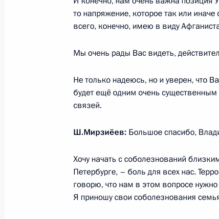
Шавкатом Мирзиёевым
И конечно, нам очень важна позиция У
то напряжение, которое так или иначе 
5 декабря 2016 года, 14:40
всего, конечно, имею в виду Афганиста
Мы очень рады Вас видеть, действите
Беседа с Премьер-министром Узбе
Мирзиёевым
Не только надеюсь, но и уверен, что 
будет ещё одним очень существенным 
6 сентября 2016 года, 11:00
связей.
Ш.Мирзиёев:
Большое спасибо, Влад
Визит в Узбекистан
6 сентября 2016 года, 10:15
Хочу начать с соболезнований близким
Петербурге, – боль для всех нас. Терр
говорю, что нам в этом вопросе нужн
Я приношу свои соболезнования семья
Соболезнования в связи с кончино
Ислама Каримова