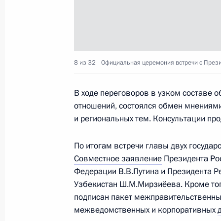
Телефонный разговор с Президент
Мирзиёевым
21 мая 2018 года, 13:10
8 из 32
Официальная церемония встречи с През
В ходе переговоров в узком составе 
Телефонный разговор с Президент
отношений, состоялся обмен мнениям
Мирзиёевым
и региональных тем. Консультации про
20 апреля 2018 года, 12:40
По итогам встречи главы двух государ
Совместное заявление
Президента Ро
Встреча с Президентом Узбекиста
Федерации В.В.Путина и Президента Р
Узбекистан Ш.М.Мирзиёева. Кроме тог
11 октября 2017 года, 12:30
подписан пакет межправительственны
межведомственных и корпоративных