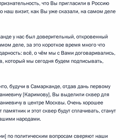
признательность, что Вы пригласили в Россию
о наш визит, как Вы уже сказали, на самом деле
канде у нас был доверительный, откровенный
ть предыдущие материалы
мом деле, за это короткое время много что
арность: всё, о чём мы с Вами договаривались,
в, который мы сегодня будем подписывать,
енно-Морского Флота
что, будучи в Самарканде, отдав дань первому
аниевичу [Каримову], Вы выделили сквер для
аниевичу в центре Москвы. Очень хорошее
 памятник и этот сквер будут сплачивать, станут
ашими народами.
ные
Официальные
Правовая и
ции] по политическим вопросам сверяют наши
сетевые ресурсы
техническая