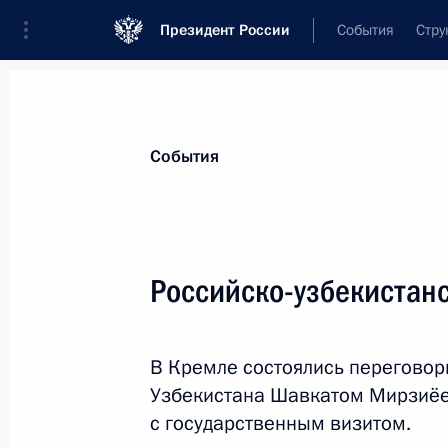
Президент России
События
Стру
Материалы по выбранной теме
События
Узбекистан,
225 результатов
Российско-узбекистан
Показа
В Кремле состоялись переговор
18–19 октября Президент России п
Узбекистана Шавкатом Мирзиё
16 октября 2018 года, 16:00
с государственным визитом.