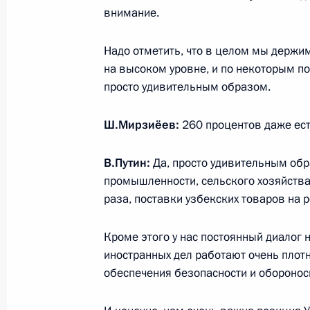
внимание.
5 апреля 2017 года, 16:20
Надо отметить, что в целом мы держи
на высоком уровне, и по некоторым п
Начало российско-узбекистанских
просто удивительным образом.
составе
5 апреля 2017 года, 15:00
Ш.
Мирзиёев:
260 процентов даже ест
В.Путин:
Да, просто удивительным обр
промышленности, сельского хозяйства
5 апреля Владимир Путин встретит
раза, поставки узбекских товаров на 
Шавкатом Мирзиёевым
3 апреля 2017 года, 11:00
Кроме этого у нас постоянный диалог 
иностранных дел работают очень плотн
обеспечения безопасности и оборонос
Телефонный разговор с избранным