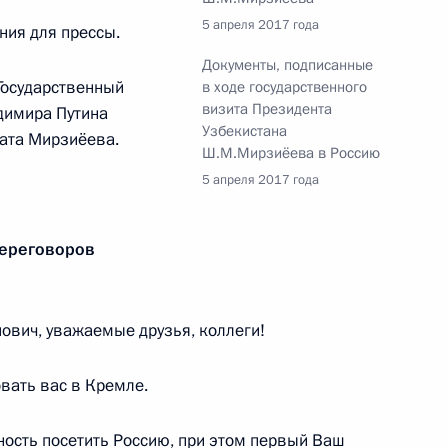
 Днём рождения
5 апреля 2017 года
ния для прессы.
Документы, подписанные
Государственный
в ходе государственного
визита Президента
димира Путина
Узбекистана
ата Мирзиёева.
ти Узбекистана
Ш.М.Мирзиёева в Россию
5 апреля 2017 года
переговоров
ом Узбекистана Шавкатом
вич, уважаемые друзья, коллеги!
вать вас в Кремле.
говора между Россией
ость посетить Россию, при этом первый Ваш