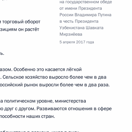
на государственном обеде
от имени Президента
России Владимира Путина
м торговый оборот
в честь Президента
Узбекистана Шавката
озициям он растёт
 переговоров в расширенном
Мирзиёева
5 апреля 2017 года
ь.
азом. Особенно это касается лёгкой
. Сельское хозяйство выросло более чем в два
ся с Президентом Узбекистана
российский рынок выросли более чем в два раза.
на политическом уровне, министерства
о друг с другом. Развиваются отношения в сфере
пособности наших стран.
 Президентом Узбекистана