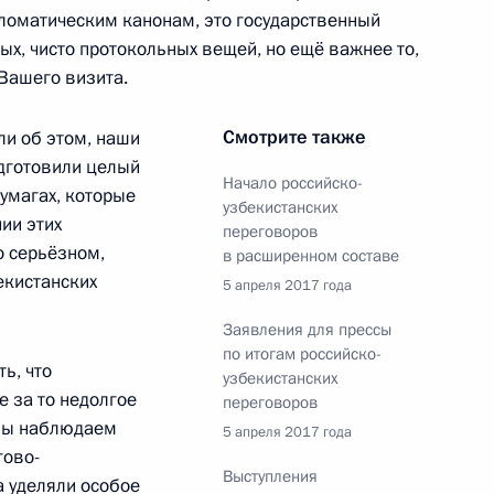
-технического сотрудничества
пломатическим канонам, это государственный
ых, чисто протокольных вещей, но ещё важнее то,
 Вашего визита.
Смотрите также
ли об этом, наши
 изобразительных искусств
одготовили целый
Начало российско-
бумагах, которые
узбекистанских
ии этих
переговоров
о серьёзном,
в расширенном составе
екистанских
5 апреля 2017 года
оры
Заявления для прессы
по итогам российско-
ь, что
узбекистанских
 за то недолгое
переговоров
 мы наблюдаем
5 апреля 2017 года
ссийско-узбекистанских
гово-
Выступления
а уделяли особое