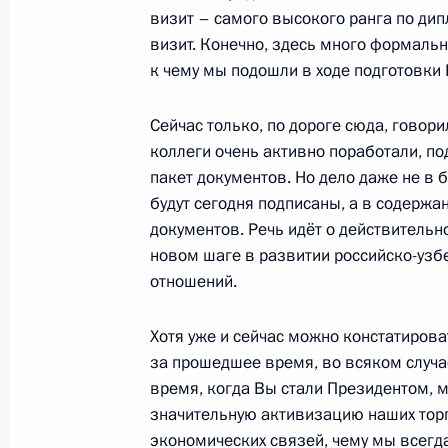
и Узбекистаном о развитии военно
визит – самого высокого ранга по ди
17 апреля 2017 года, 13:00
визит. Конечно, здесь много формальн
к чему мы подошли в ходе подготовки
Сейчас только, по дороге сюда, говори
Посещение Государственного музея
коллеги очень активно поработали, п
имени А.С.Пушкина
пакет документов. Но дело даже не в 
5 апреля 2017 года, 18:00
будут сегодня подписаны, а в содержан
документов. Речь идёт о действительн
новом шаге в развитии российско-узб
отношений.
Российско-узбекистанские перегов
5 апреля 2017 года, 17:00
Хотя уже и сейчас можно констатироват
за прошедшее время, во всяком случае
время, когда Вы стали Президентом,
Заявления для прессы по итогам ро
значительную активизацию наших тор
переговоров
экономических связей, чему мы всегд