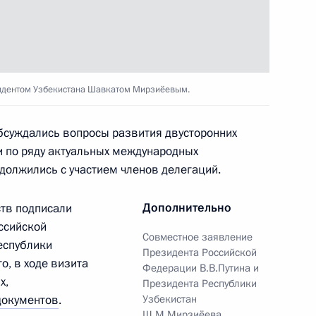
ом Узбекистана Шавкатом
идентом Узбекистана Шавкатом Мирзиёевым.
обсуждались вопросы развития двусторонних
ом Узбекистана Шавкатом
и по ряду актуальных международных
должились с участием членов делегаций.
Дополнительно
ств подписали
ссийской
Совместное заявление
на Шавкатом Мирзиёевым
еспублики
Президента Российской
о, в ходе визита
Федерации В.В.Путина и
х,
Президента Республики
документов
.
Узбекистан
Ш.М.Мирзиёева