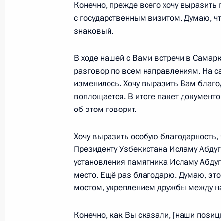
Конечно, прежде всего хочу выразить 
2 сентября 2016 года, 20:15
с государственным визитом. Думаю, чт
знаковый.
В ходе нашей с Вами встречи в Самар
Показа
разговор по всем направлениям. На са
изменилось. Хочу выразить Вам благод
воплощается. В итоге пакет документо
об этом говорит.
Встреча с военнослужащими Во
Хочу выразить особую благодарность, 
26 июля 2026 года
Президенту Узбекистана Исламу Абдуг
установления памятника Исламу Абдуг
место. Ещё раз благодарю. Думаю, этот
мостом, укреплением дружбы между н
Разделы сайта
Информацион
Конечно, как Вы сказали, [наши пози
Президента
ресурсы