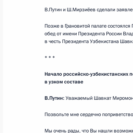
Поздравления Владимиру Путину с
В.Путин и Ш.Мирзиёев сделали заявле
7 октября 2017 года, 13:15
Позже в Грановитой палате состоялся 
обед от имени Президента России Вла
в честь Президента Узбекистана Шавк
Поздравление с Днём независимос
1 сентября 2017 года, 10:00
* * *
Начало российско-узбекистанских 
Телефонный разговор с Президент
в узком составе
Мирзиёевым
В.Путин:
Уважаемый Шавкат Миромоно
24 июля 2017 года, 12:30
Позвольте мне сердечно поприветство
Подписан закон о ратификации До
Мы очень рады, что Вы нашли возможн