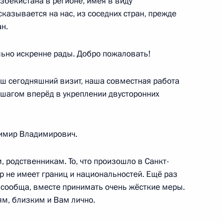
збекистана в регионе, имея в виду
сказывается на нас, из соседних стран, прежде
н.
льно искренне рады. Добро пожаловать!
кистана Шавкатом
Ваш сегодняшний визит, наша совместная работа
шагом вперёд в укреплении двусторонних
имир Владимирович.
, родственникам. То, что произошло в Санкт-
ор не имеет границ и национальностей. Ещё раз
о сообща, вместе принимать очень жёсткие меры.
м, близким и Вам лично.
й Президента Узбекистана