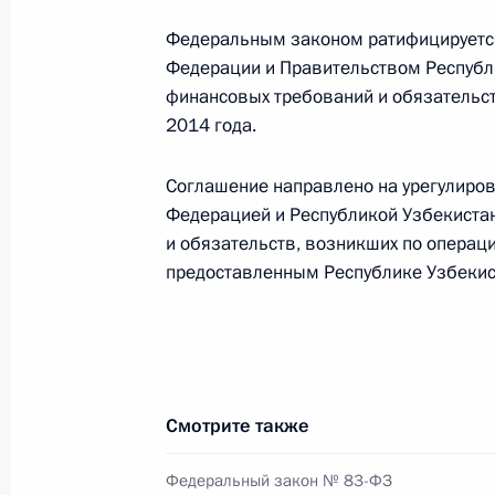
Визит в Узбекистан
Федеральным законом ратифицируетс
23 − 24 июня 2016 года
Федерации и Правительством Республ
финансовых требований и обязательст
2014 года.
Владимир Путин прибыл в Ташкент
Соглашение направлено на урегулиро
23 июня 2016 года, 14:35
Федерацией и Республикой Узбекиста
и обязательств, возникших по операц
предоставленным Республике Узбекис
Распоряжение о подписании Догов
и Узбекистаном о передаче лиц, о
2 мая 2016 года, 09:00
Смотрите также
Заявления для прессы по итогам ро
Федеральный закон № 83-ФЗ
переговоров