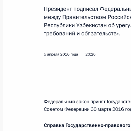
Президент подписал Федеральн
между Правительством Российс
Юбилейный саммит ШОС
Республики Узбекистан об уре
требований и обязательств».
24 июня 2016 года, 16:45
5 апреля 2016 года
20:20
Ответы на вопросы журналистов
24 июня 2016 года, 16:40
Встреча с Президентом Узбекиста
Федеральный закон принят Государств
23 июня 2016 года, 21:10
Советом Федерации 30 марта 2016 го
Справка Государственно-правового