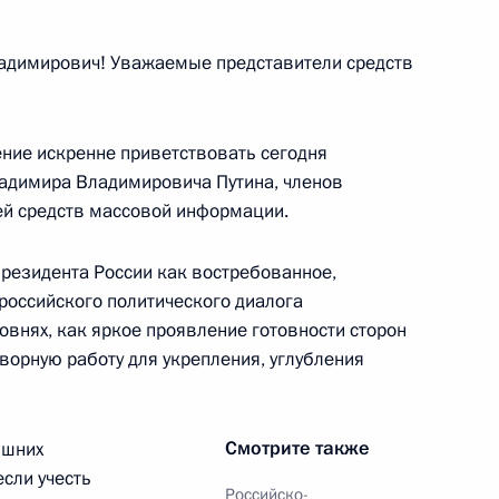
димирович! Уважаемые представители средств
ние искренне приветствовать сегодня
адимира Владимировича Путина, членов
ей средств массовой информации.
резидента России как востребованное,
ора между Россией
оссийского политического диалога
суждённых к лишению свободы
ровнях, как яркое проявление готовности сторон
ворную работу для укрепления, углубления
Смотрите также
яшних
ссийско-узбекистанских
сли учесть
Российско-