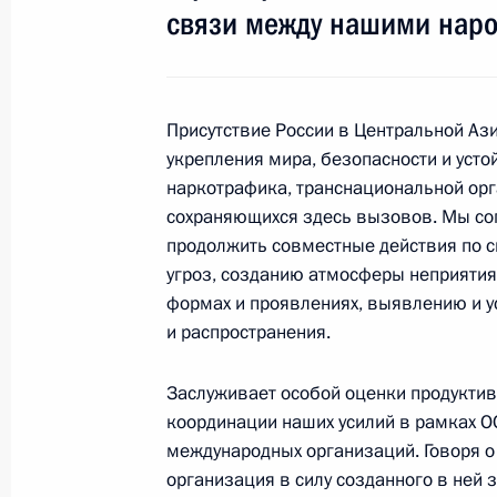
связи между нашими нар
Телефонный разговор с Президент
Каримовым
Присутствие России в Центральной Аз
укрепления мира, безопасности и усто
30 марта 2015 года, 17:15
наркотрафика, транснациональной орг
сохраняющихся здесь вызовов. Мы со
продолжить совместные действия по 
Поздравление Исламу Каримову с 
угроз, созданию атмосферы неприятия
Президента Узбекистана
формах и проявлениях, выявлению и у
и распространения.
30 марта 2015 года, 14:35
Заслуживает особой оценки продуктив
координации наших усилий в рамках ОО
Подписан закон о ратификации рос
международных организаций. Говоря о 
соглашения
организация в силу созданного в ней 