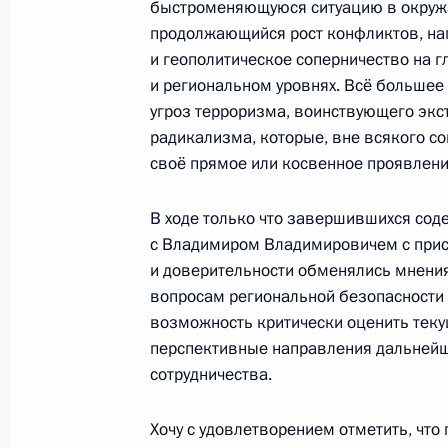
быстроменяющуюся ситуацию в окруж
26 апреля 2016 года, 16:20
продолжающийся рост конфликтов, на
и геополитическое соперничество на 
и региональном уровнях. Всё большее
угроз терроризма, воинствующего экс
Российско-узбекистанские перегов
радикализма, которые, вне всякого со
26 апреля 2016 года, 16:15
своё прямое или косвенное проявлени
В ходе только что завершившихся сод
с Владимиром Владимировичем с при
Встреча с Президентом Узбекиста
и доверительности обменялись мнени
25 апреля 2016 года, 21:10
вопросам региональной безопасности 
возможность критически оценить теку
перспективные направления дальней
Подписан закон о ратификации Со
сотрудничества.
правительствами России и Узбекис
взаимных финансовых требований 
Хочу с удовлетворением отметить, чт