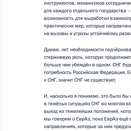
инструментов, механизмов сотрудниче
29 декабря 2014 года, 10:40
для каждого отдельного государства 
возможность для выработки взаимоп
практических мер, которые направлен
Телефонный разговор с Президент
на вызовы и угрозы устойчивому разви
Каримовым
13 декабря 2014 года, 21:10
Думаю, нет необходимости подчёркива
стержневую роль, которую продолжает
больше чем убеждён в одном: СНГ буде
потребность Российская Федерация. Е
Визит в Узбекистан
к СНГ, значит СНГ не существует.
10 декабря 2014 года
И, насколько я понимаю, это было бы н
в тяжёлых ситуациях СНГ во многом вс
Российско-узбекистанские перегов
выход из тяжелейших положений, котор
мы говорим о ЕврАз, пока ЕврАз ещё вс
10 декабря 2014 года, 15:00
направлениях, которые за ним предусм