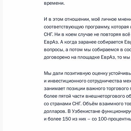
времени.
Заявления для прессы по итогам ро
И в этом отношении, моё личное мнение
переговоров
соответствующую программу, которая
СНГ. Ни в коем случае не повторяя всё
10 декабря 2014 года, 14:30
ЕврАз. А когда заранее собирается Ев
вопросы, а потом мы собираемся в сос
договорено на площадке ЕврАз, то мы
Начало российско-узбекистанских
составе
Мы дали позитивную оценку устойчив
10 декабря 2014 года, 13:35
и инвестиционного сотрудничества ме
занимает позиции важного торгового 
более пятой части внешнеторгового о
со странами СНГ. Объём взаимного то
Начало встречи с Президентом Уз
долларов. В Узбекистане функциониру
Каримовым
и более 150 из них – со 100-процент
10 декабря 2014 года, 11:50