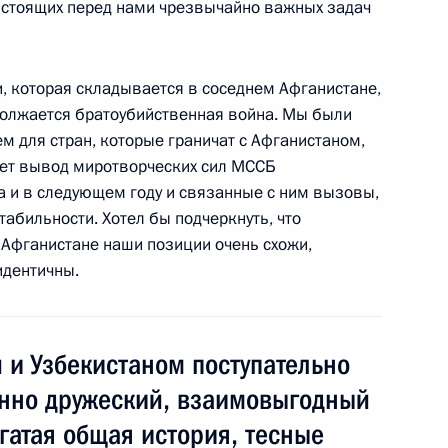
 стоящих перед нами чрезвычайно важных задач
, которая складывается в соседнем Афганистане,
ана по случаю десятилетия
одолжается братоубийственная война. Мы были
договора
м для стран, которые граничат с Афганистаном,
нет вывод миротворческих сил МССБ
а и в следующем году и связанные с ним вызовы,
табильности. Хотел бы подчеркнуть, что
 Афганистане наши позиции очень схожи,
тана Исламу Каримову с Днём
идентичны.
 и Узбекистаном поступательно
инно дружеский, взаимовыгодный
на Исламом Каримовым
огатая общая история, тесные