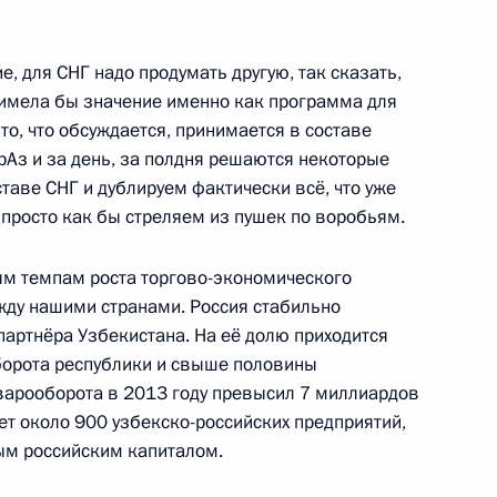
ссийско-узбекистанских
, для СНГ надо продумать другую, так сказать,
 имела бы значение именно как программа для
 то, что обсуждается, принимается в составе
рАз и за день, за полдня решаются некоторые
таве СНГ и дублируем фактически всё, что уже
 просто как бы стреляем из пушек по воробьям.
 переговоров в расширенном
ым темпам роста торгово-экономического
жду нашими странами. Россия стабильно
партнёра Узбекистана. На её долю приходится
борота республики и свыше половины
варооборота в 2013 году превысил 7 миллиардов
бекистана Исламом
ет около 900 узбекско-российских предприятий,
ным российским капиталом.