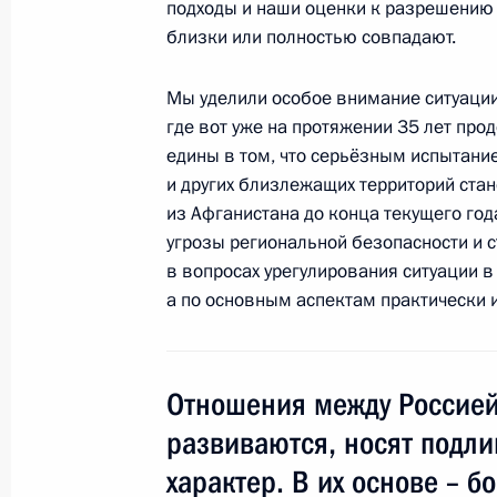
подходы и наши оценки к разрешению
5 апреля 2016 года, 20:20
близки или полностью совпадают.
Мы уделили особое внимание ситуации
Поздравление Президенту Узбекист
где вот уже на протяжении 35 лет пр
со дня подписания союзнического 
едины в том, что серьёзным испытание
и других близлежащих территорий ста
14 ноября 2015 года, 12:10
из Афганистана до конца текущего год
угрозы региональной безопасности и с
в вопросах урегулирования ситуации в
Поздравление Президенту Узбекис
а по основным аспектам практически 
независимости республики
1 сентября 2015 года, 14:30
Отношения между Россией
развиваются, носят подл
Встреча с Президентом Узбекиста
характер. В их основе – б
10 июля 2015 года, 09:30