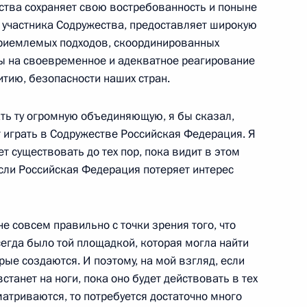
ства сохраняет свою востребованность и поныне
– участника Содружества, предоставляет широкую
риемлемых подходов, скоординированных
ы на своевременное и адекватное реагирование
ом Узбекистана Исламом
тию, безопасности наших стран.
ть ту огромную объединяющую, я бы сказал,
 играть в Содружестве Российская Федерация. Я
т существовать до тех пор, пока видит в этом
сли Российская Федерация потеряет интерес
е совсем правильно с точки зрения того, что
егда было той площадкой, которая могла найти
оры
ые создаются. И поэтому, на мой взгляд, если
танет на ноги, пока оно будет действовать в тех
атриваются, то потребуется достаточно много