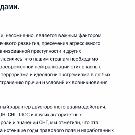
одами.
ом Узбекистана Исламом
ии, несомненно, является важным фактором
йчивого развития, пресечения агрессивного
анизованной преступности и других
гласились, что нашим странам необходимо
своевременной нейтрализации этих опасных
победой на выборах
 терроризма и идеологии экстремизма в любых
странению причин и условий их возникновения
ный характер двустороннего взаимодействия,
Н, СНГ, ШОС и других авторитетных
сийско-узбекистанского
роли и значении СНГ, мы отметили, что эта
за истекшие годы правового поля и наработанных