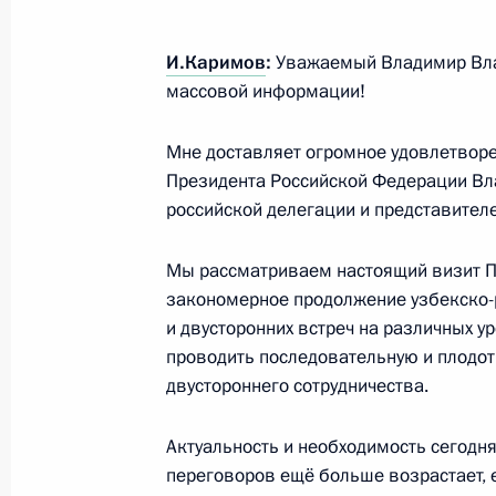
Визит в Узбекистан
23 − 24 июня 2016 года
И.Каримов
:
Уважаемый Владимир Вла
массовой информации!
Владимир Путин прибыл в Ташкент
Мне доставляет огромное
удовлетворе
Президента Российской Федерации Вл
23 июня 2016 года, 14:35
российской делегации и представител
Мы рассматриваем настоящий визит П
Распоряжение о подписании Догов
закономерное продолжение узбекско-р
и Узбекистаном о передаче лиц, о
и двусторонних встреч на различных у
проводить последовательную и плодот
2 мая 2016 года, 09:00
двустороннего сотрудничества.
Актуальность и необходимость сегодн
Заявления для прессы по итогам ро
переговоров ещё больше возрастает, е
переговоров