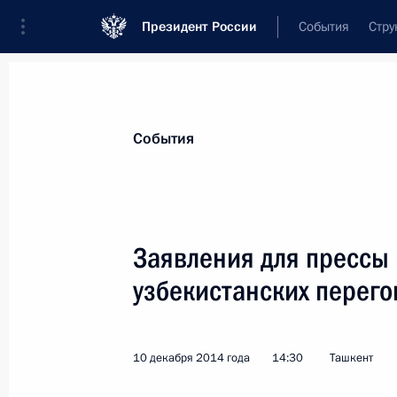
Президент России
События
Стру
Материалы по выбранной теме
События
Узбекистан,
225 результатов
Заявления для прессы 
Показа
узбекистанских перег
Поздравление Исламу Каримову и 
с 25-й годовщиной провозглашени
10 декабря 2014 года
14:30
Ташкент
1 сентября 2016 года, 00:00