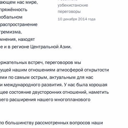
ающем нас мире,
узбекистанские
пряжённость
переговоры
глобальном
10 декабря 2014 года
 распространение
тремизма,
оры
мнения, находят
е и в регионе Центральной Азии.
ержательных встреч, переговоров мы
сущей нашим отношениям атмосферой открытости
на Исламом Каримовым
ями по самым острым, актуальным для нас
и международного развития. У нас была хорошая
щее состояние двусторонних отношений, наметить
шего расширения нашего многопланового
глашения между
тана об урегулировании
и обязательств
о по большинству рассмотренных вопросов наши