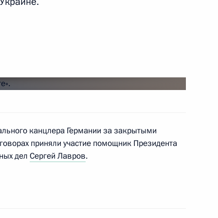
 Украине.
андром Захарченко
ального канцлера Германии за закрытыми
ой Меркель, Эммануэлем
еговорах приняли участие помощник Президента
о
ных дел
Сергей Лавров
.
й Меркель, Франсуа