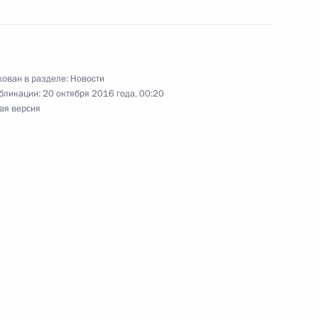
 обязанностей посла
ован в разделе:
Новости
бликации:
20 октября 2016 года, 00:20
ая версия
й Меркель, Франсуа
дентом Украины Петром