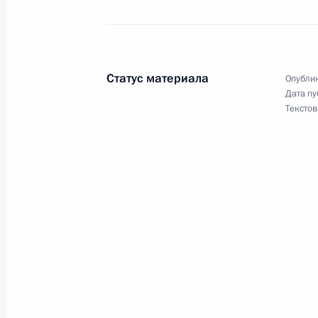
Михаил Зурабов освобождён от
России на Украине
28 июля 2016 года, 13:30
Статус материала
Опублик
Дата пу
Текстов
Телефонный разговор с Ангело
Олландом и Петром Порошенко
24 мая 2016 года, 02:10
Телефонный разговор с Прези
Порошенко
18 апреля 2016 года, 22:10