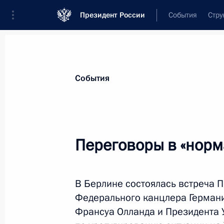
Президент России
События
Стру
Материалы по выбранной теме
События
Украина,
287 результатов
Переговоры в «норм
Показа
В Берлине состоялась встреча 
Заявление Президента России 
Федерального канцлера Герман
Федерального канцлера Герма
Франсуа Олланда и Президента
Президента Франции Эммануэл