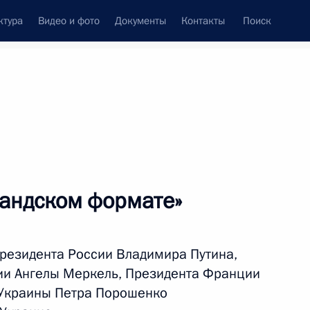
ктура
Видео и фото
Документы
Контакты
Поиск
Все темы
Подписаться на ленту
андском формате»
ть следующие материалы
Президента России Владимира Путина,
Владимира Путина,
ии Ангелы Меркель, Президента Франции
нии Ангелы Меркель,
 Украины Петра Порошенко
я Макрона и Президента