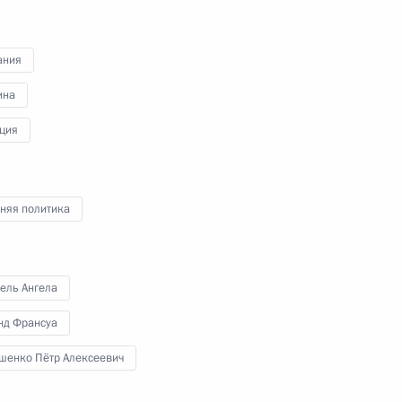
ания
ина
 выданных гражданам
ция
ства, проживающим
онов Донецкой и Луганской
няя политика
ель Ангела
ормате»
нд Франсуа
шенко Пётр Алексеевич