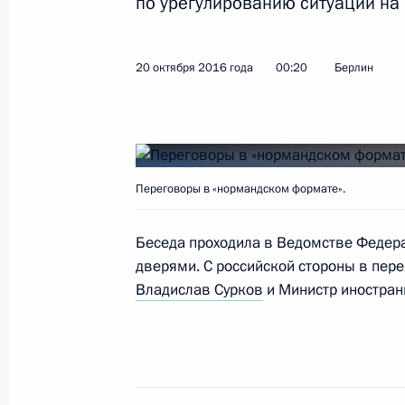
по урегулированию ситуации на
Украины Петра Порошенко
29 марта 2018 года, 14:00
20 октября 2016 года
00:20
Берлин
Телефонный разговор с Алекс
и Игорем Плотницким
15 ноября 2017 года, 22:30
Переговоры в «нормандском формате».
Беседа проходила в Ведомстве Федер
Телефонный разговор с Ангел
дверями. С российской стороны в пер
Макроном и Петром Порошенк
Владислав Сурков
и Министр иностран
24 июля 2017 года, 16:15
Телефонный разговор с Ангело