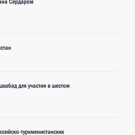
тана Сердаром
истан
шхабад для участия в шестом
оссийско-туркменистанских