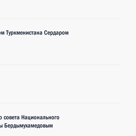
ом Туркменистана Сердаром
о совета Национального
лы Бердымухамедовым