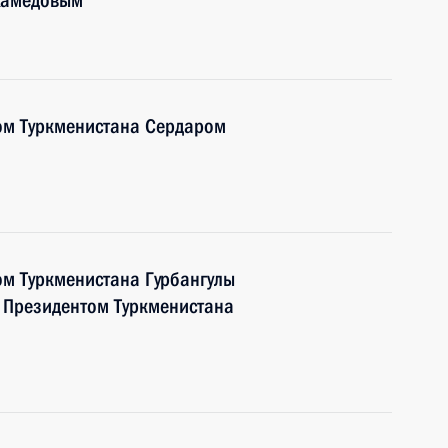
хамедовым
ом Туркменистана Сердаром
ом Туркменистана Гурбангулы
 Президентом Туркменистана