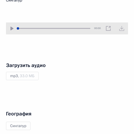
Сингапур
00:00
Загрузить аудио
mp3,
33.0 МБ
География
Сингапур