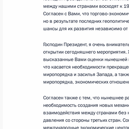
между нашими странами восходят к 198
Встреча с военнослужащими Во
Согласен с Вами, что торгово-экономи
но в результате последних геополитиче
26 июля 2026 года
шансы для их развития независимо от
Господин Президент, я очень внимате
открытии сегодняшнего мероприятия. Х
высказанные Вами оценки нынешней м
Разделы сайта
Информацион
Президента
ресурсы
что касается необходимости прекращ
России
Президента Ро
миропорядка и засилья Запада, а так
миропорядка, экономических отношени
События
Президент России
Текущий ресурс
Структура
Согласен также с тем, что нынешнее р
Конституция Росс
Видео и фото
Государственная
необходимость создания новых механ
Документы
символика
взаимодействия между странами без 
Контакты
Обратиться к Пре
давления со стороны третьих стран. С
Поиск
Президент Росси
международные экономические центры.
гражданам школь