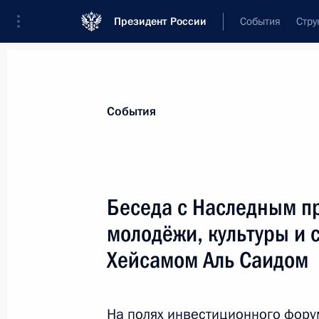
Президент России
События
Стру
Материалы по выбранной теме
События
Оман,
10 результатов
Беседа с Наследным п
Магомедсалам Магомедов встретил
Оман Мухаммедом Бен Саидом Ал
молодёжи, культуры и 
26 ноября 2025 года, 18:00
Хейсамом Аль Саидом
На полях инвестиционного форум
Российско-оманские переговоры