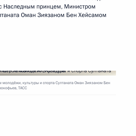
 с Наследным принцем, Министром
ултаната Оман Зиязаном Бен Хейсамом
резидента России с Султаном
 Саидом
глашения и Протокола между
 молодёжи, культуры и спорта Султаната Оман Зиязаном Бен
рокофьев, ТАСС
двойного налогообложения
истром молодёжи, культуры