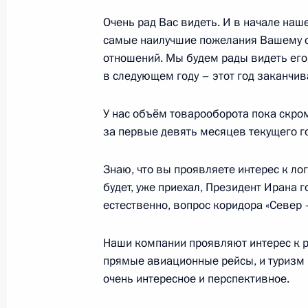
и спорта Омана Зиязаном Бен Хей
Очень рад Вас видеть. И в начале наш
7 декабря 2023 года, 16:30
самые наилучшие пожелания Вашему отц
отношений. Мы будем рады видеть его 
в следующем году – этот год заканчив
Владимир Путин принял верительн
послов иностранных государств
У нас объём товарооборота пока скро
за первые девять месяцев текущего г
5 апреля 2023 года, 15:45
Знаю, что вы проявляете интерес к лог
будет, уже приехал, Президент Ирана 
Телефонный разговор с Султаном 
естественно, вопрос коридора «Север 
Аль Саидом
23 марта 2023 года, 12:25
Наши компании проявляют интерес к р
прямые авиационные рейсы, и туризм 
очень интересное и перспективное.
Вручение верительных грамот посл