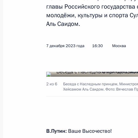
главы Российского государства
22 апреля 2025 года, 16:50
молодёжи, культуры и спорта С
Аль Саидом.
22 апреля состоятся переговоры П
Омана Хейсамом Бен Тареком Аль
7 декабря 2023 года
16:30
Москва
19 апреля 2025 года, 13:00
Подписан закон о ратификации Со
2 из 6
Беседа с Наследным принцем, Министром
Хейсамом Аль Саидом. Фото: Вячеслав П
Россией и Оманом об устранении 
12 декабря 2023 года, 12:55
В.Путин:
Ваше Высочество!
Беседа с Наследным принцем, Мин