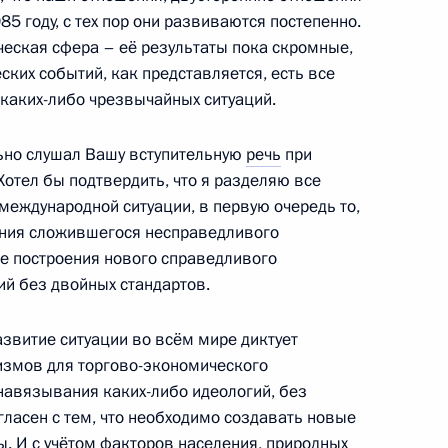
5 году, с тех пор они развиваются постепенно.
енно-Морского Флота
ческая сфера – её результаты пока скромные,
ских событий, как представляется, есть все
 каких-либо чрезвычайных ситуаций.
льно слушал Вашу вступительную
речь
при
отел бы подтвердить, что я разделяю все
еждународной ситуации, в первую очередь то,
ные
Официальные
Правовая и
сетевые ресурсы
техническая
ения сложившегося несправедливого
ссии
Президента России
информация
же построения нового справедливого
й без двойных стандартов.
MAX
О портале
ВКонтакте
Об использовании
азвитие ситуации во всём мире диктует
ии
информации сайта
Rutube
О персональных
измов для торгово-экономического
Telegram-канал
данных пользователей
навязывания каких-либо идеологий, без
YouTube
зиденту
Написать в редакцию
огласен с тем, что необходимо создавать новые
и —
 И с учётом факторов населения, природных
ного