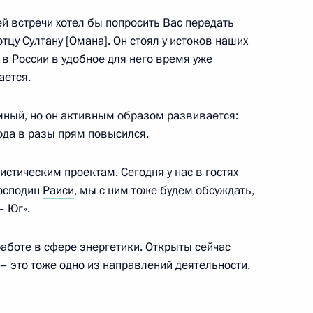
самом Аль Саидом
ей встречи хотел бы попросить Вас передать
у Султану [Омана]. Он стоял у истоков наших
в России в удобное для него время уже
ается.
ые грамоты семнадцати
мный, но он активным образом развивается:
ода в разы прям повысился.
истическим проектам. Сегодня у нас в гостях
господин
Раиси
, мы с ним тоже будем обсуждать,
Омана Хейсамом Бен Тареком
– Юг».
аботе в сфере энергетики. Открыты сейчас
– это тоже одно из направлений деятельности,
ами иностранных государств