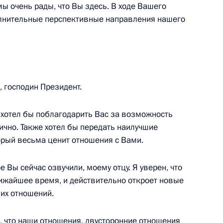
мы очень рады, что Вы здесь. В ходе Вашего
олнительные перспективные направления нашего
грамот послами иностранных
, господин Президент.
 хотел бы поблагодарить Вас за возможность
ично. Также хотел бы передать наилучшие
е грамоты послов ряда
орый весьма ценит отношения с Вами.
 Вы сейчас озвучили, моему отцу. Я уверен, что
ближайшее время, и действительно откроет новые
их отношений.
ь, что наши отношения, двусторонние отношения