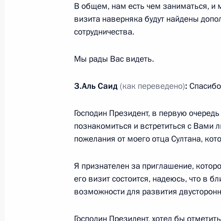
В общем, нам есть чем заниматься, и 
24 января 2013 года, 12:30
визита наверняка будут найдены доп
сотрудничества.
Церемония вручения верительных 
Мы рады Вас видеть.
государств
З.Аль Саид
(как переведено)
:
Спасибо
5 февраля 2010 года, 14:00
Господин Президент, в первую очередь
познакомиться и встретиться с Вами л
Владимир Путин принял верительны
пожелания от моего отца Султана, кот
иностранных государств
13 апреля 2007 года, 13:30
Я признателен за приглашение, которое
его визит состоится, надеюсь, что в 
возможности для развития двусторонн
Господин Президент, хотел бы отметит