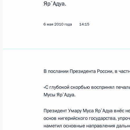
Яр`Адуа.
23 октября 2019 года, 18:20
6 мая 2010 года
14:15
Подписан закон о ратификации До
и Нигерией о передаче для отбыва
осуждённых к лишению свободы
3 августа 2018 года, 16:20
В послании Президента России, в частн
«С глубокой скорбью воспринял печал
Соболезнования Президенту Нигер
Мусы Яр`Адуа.
11 декабря 2016 года, 12:45
Президент Умару Муса Яр`Адуа внёс н
основ нигерийского государства, упро
Соболезнования Президенту Нигер
наметил основные направления дальне