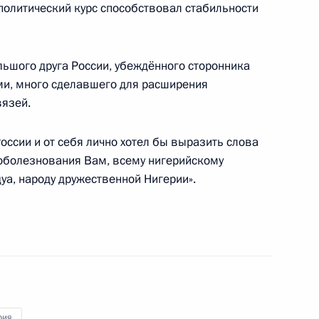
олитический курс способствовал стабильности
льшого друга России, убеждённого сторонника
ые грамоты послов 21
ми, много сделавшего для расширения
вязей.
России и от себя лично хотел бы выразить слова
соболезнования Вам, всему нигерийскому
дуа, народу дружественной Нигерии».
и в связи с авиакатастрофой
ии Гудлаку Джонатану
рия