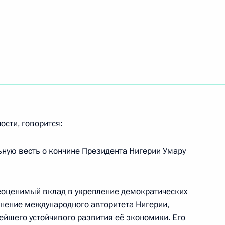
говора между Россией
ния наказания лиц,
ости, говорится:
ьную весть о кончине Президента Нигерии Умару
ии Мухаммаду Бухари
еоценимый вклад в укрепление демократических
чнение международного авторитета Нигерии,
ии Гудлаку Джонатану
йшего устойчивого развития её экономики. Его