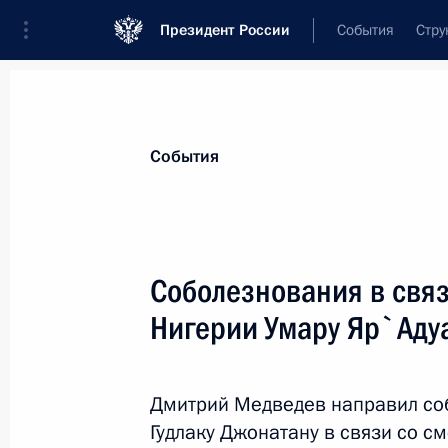
Президент России
События
Стру
Материалы по выбранной теме
События
Нигерия,
17 результатов
Соболезнования в свя
Подписан закон о ратификации ро
Договора о взаимной правовой по
Нигерии Умару Яр`Аду
1 апреля 2020 года, 13:45
Дмитрий Медведев направил соб
Гудлаку Джонатану в связи со 
Встреча с Президентом Нигерии Му