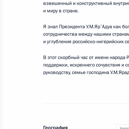
взвешенный и конструктивный внутрип
29 ноября 2014 года, 20:30
и миру в стране.
Я знал Президента У.М.Яр`Адуа как бо
Владимир Путин принял верительн
сотрудничества между нашими страна
иностранного государства
и углубления российско-нигерийских с
26 сентября 2012 года, 14:00
В этот скорбный час от имени народа 
поддержки, искреннего сочувствия и 
руководству, семье господина У.М.Яра
Соболезнования Президенту Нигери
в Лагосе
4 июня 2012 года, 11:30
Соболезнования Президенту Нигер
География
Ниге
23 января 2012 года, 20:00