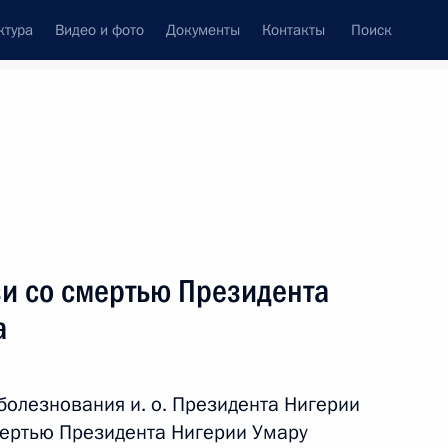
ктура
Видео и фото
Документы
Контакты
Поиск
Все темы
Подписаться на ленту
зи со смертью Президента
ссийско-нигерийского
мощи по уголовным делам
а
олезнования и. о. Президента Нигерии
смертью Президента Нигерии Умару
хаммаду Бухари