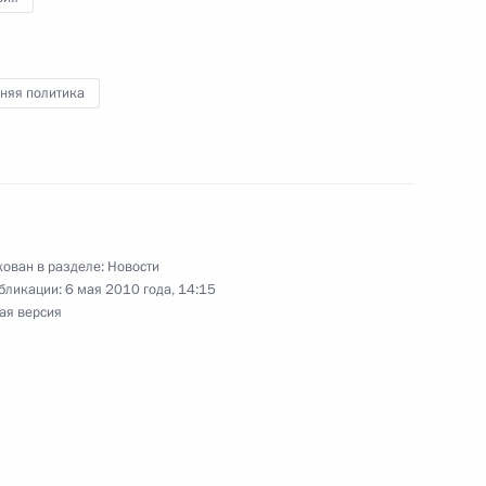
няя политика
ии Гудлаку Джонатану
 о поощрении и защите
игерией
ован в разделе:
Новости
бликации:
6 мая 2010 года, 14:15
ая версия
о вступлением в должность