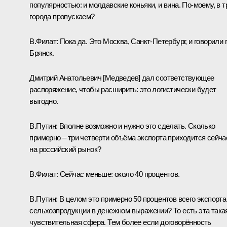
популярностью: и молдавские коньяки, и вина. По‑моему, в т
города пропускаем?
В.Филат:
Пока да. Это Москва, Санкт-Петербург, и говорили 
Брянск.
Дмитрий Анатольевич [Медведев] дал соответствующее
распоряжение, чтобы расширить: это логистически будет
выгодно.
В.Путин:
Вполне возможно и нужно это сделать. Сколько
примерно – три четверти объёма экспорта приходится сейча
на российский рынок?
В.Филат:
Сейчас меньше: около 40 процентов.
В.Путин:
В целом это примерно 50 процентов всего экспорта
сельхозпродукции в денежном выражении? То есть эта така
чувствительная сфера. Тем более если договорённость