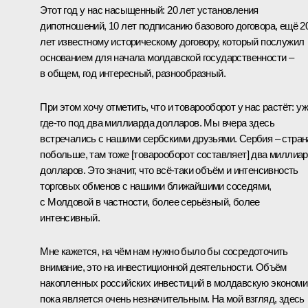
Этот год у нас насыщенный: 20 лет установления
дипотношений, 10 лет подписанию базового договора, ещё 2
лет известному историческому договору, который послужил
основанием для начала молдавской государственности –
в общем, год интересный, разнообразный.
При этом хочу отметить, что и товарооборот у нас растёт: у
где‑то под два миллиарда долларов. Мы вчера здесь
встречались с нашими сербскими друзьями. Сербия – стран
побольше, там тоже [товарооборот составляет] два миллиа
долларов. Это значит, что всё‑таки объём и интенсивность
торговых обменов с нашими ближайшими соседями,
с Молдовой в частности, более серьёзный, более
интенсивный.
Мне кажется, на чём нам нужно было бы сосредоточить
внимание, это на инвестиционной деятельности. Объём
накопленных российских инвестиций в молдавскую экономи
пока является очень незначительным. На мой взгляд, здесь