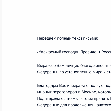
Мухаммедом Менфи
28 июля 2023 года, 21:30
Телефонный разговор с Председат
Передаём полный текст письма:
национального единства Ливии Аб
«Уважаемый господин Президент Росси
15 апреля 2021 года, 15:05
Выражаю Вам личную благодарность и 
Федерации по установлению мира и ст
Международная конференция по Л
19 января 2020 года, 21:20
Благодарю Вас и выражаю полную под
мирных переговоров в Москве, которы
Подтверждаю, что мы готовы принять
Федерацию для продолжения начатого
В адрес Президента России поступ