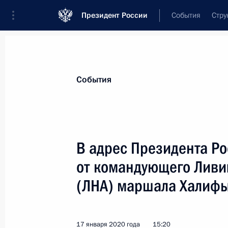
Президент России
События
Стру
Материалы по выбранной теме
События
Ливия,
22 результата
В адрес Президента Ро
Встреча с Главнокомандующим Ли
армией Халифой Хафтаром
от командующего Ливи
10 мая 2025 года, 21:20
(ЛНА) маршала Халиф
17 января 2020 года
Встреча с Председателем Президен
15:20