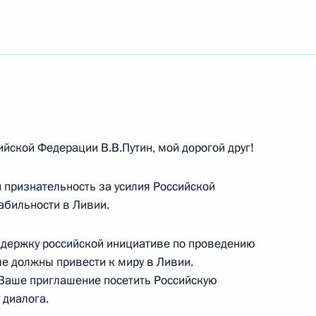
елем Правительства
дельхамидом Дбейбой
йской Федерации В.В.Путин, мой дорогой друг!
признательность за усилия Российской
абильности в Ливии.
ивии
держку российской инициативе по проведению
е должны привести к миру в Ливии.
 Ваше приглашение посетить Российскую
 диалога.
ило письмо от командующего