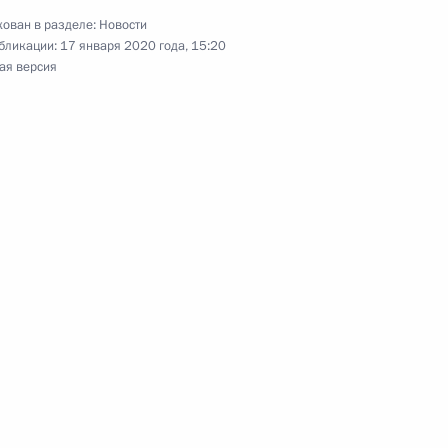
ОН 1973 от 17 марта 2011г.»
ован в разделе:
Новости
бликации:
17 января 2020 года, 15:20
ая версия
телем Президента
фрики Михаилом Маргеловым
том ЮАР Джейкобом Зумой
зи с ситуацией в Ливии