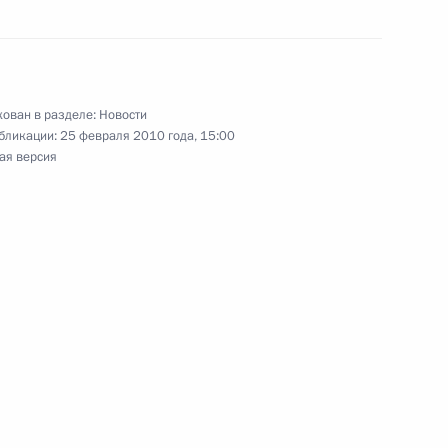
ана Саадом Харири
ован в разделе:
Новости
бликации:
25 февраля 2010 года, 15:00
ая версия
енно-Морского Флота
ные
Официальные
Правовая и
сетевые ресурсы
техническая
ссии
Президента России
информация