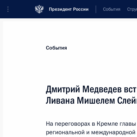
Президент России
События
Стру
Материалы по выбранной теме
События
Ливан,
18 результатов
Дмитрий Медведев вст
Телефонный разговор с назначенн
министров Ливана Саадом Харири
Ливана Мишелем Сле
15 апреля 2021 года, 13:05
На переговорах в Кремле главы 
региональной и международной п
Президенту доложено о работе гру