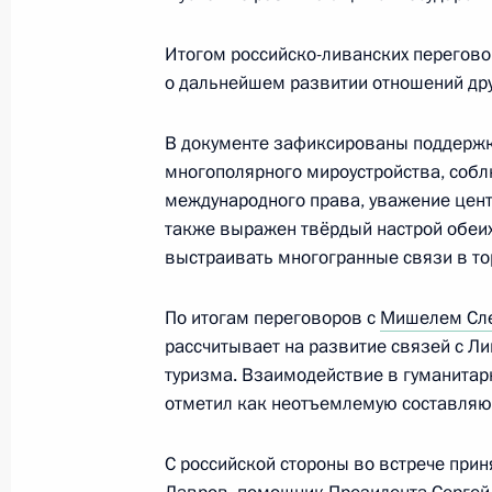
Итогом российско-ливанских перегово
Соболезнования Председателю Пал
о дальнейшем развитии отношений дру
Берри
13 ноября 2015 года, 12:00
В документе зафиксированы поддерж
многополярного мироустройства, соб
международного права, уважение цен
также выражен твёрдый настрой обеих
В Госдуму на ратификацию внесено
выстраивать многогранные связи в то
и Ливаном о передаче лиц, осуждё
2 октября 2015 года, 10:00
По итогам переговоров с
Мишелем Сл
рассчитывает на развитие связей с Ли
туризма. Взаимодействие в гуманитар
отметил как неотъемлемую составляю
Встреча с главой политического д
Харири
С российской стороны во встрече прин
14 мая 2015 года, 18:20