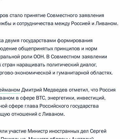
ров стало принятие Совместного заявления
аты депутатов Ливана Набиху
жбы и сотрудничества между Россией и Ливаном.
ка двумя государствами формирования
людение общепринятых принципов и норм
тральной роли ООН. В Совместном заявлении
 стран наращивать политический диалог,
 Соглашение между Россией
ргово-экономической и гуманитарной областях.
нных к лишению свободы
ейманом
Дмитрий Медведев отметил, что Россия
ваном в сфере ВТС, энергетики, инвестиций,
ной сфере глава Российского государства
щую отношений с Ливаном.
вижения «Мустакбаль» Саадом
яли участие Министр иностранных дел Сергей