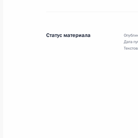
Встреча с Премьер-министром Лив
18 декабря 2009 года, 02:15
Статус материала
Опублик
Дата пу
Текстов
Встреча с военнослужащими Во
26 июля 2026 года
Разделы сайта
Информацион
Президента
ресурсы
России
Президента Ро