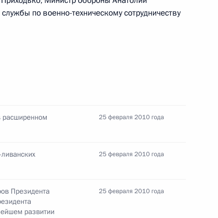
 Приходько, Министр обороны Анатолий
службы по военно-техническому сотрудничеству
ами иностранных государств
ишелем Слейманом
в расширенном
25 февраля 2010 года
-ливанских
25 февраля 2010 года
зидентом Ливана Мишелем
ом всея Грузии Илиёй II
ров Президента
25 февраля 2010 года
резидента
нейшем развитии