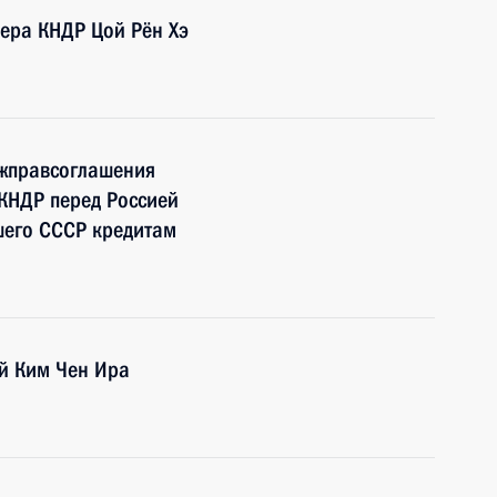
дера КНДР Цой Рён Хэ
ежправсоглашения
КНДР перед Россией
шего СССР кредитам
й Ким Чен Ира