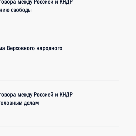
говора между Россией и КНДР
ению свободы
ма Верховного народного
говора между Россией и КНДР
головным делам