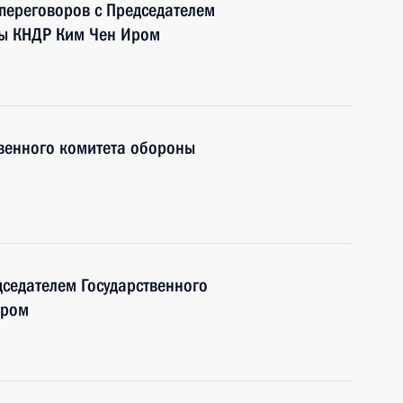
 переговоров с Председателем
ны КНДР Ким Чен Иром
твенного комитета обороны
дседателем Государственного
Иром