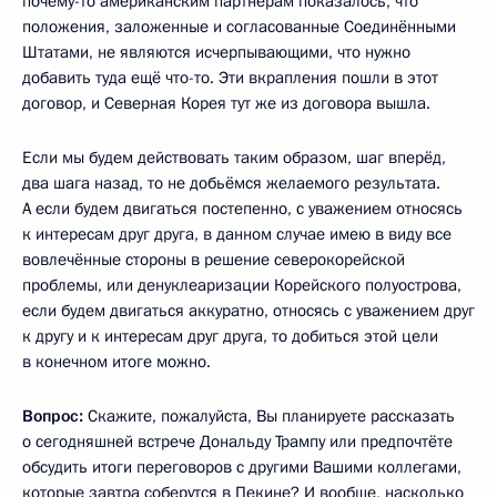
почему-то американским партнёрам показалось, что
положения, заложенные и согласованные Соединёнными
Штатами, не являются исчерпывающими, что нужно
добавить туда ещё что-то. Эти вкрапления пошли в этот
договор, и Северная Корея тут же из договора вышла.
Если мы будем действовать таким образом, шаг вперёд,
два шага назад, то не добьёмся желаемого результата.
А если будем двигаться постепенно, с уважением относясь
к интересам друг друга, в данном случае имею в виду все
вовлечённые стороны в решение северокорейской
проблемы, или денуклеаризации Корейского полуострова,
если будем двигаться аккуратно, относясь с уважением друг
к другу и к интересам друг друга, то добиться этой цели
в конечном итоге можно.
Вопрос:
Скажите, пожалуйста, Вы планируете рассказать
о сегодняшней встрече Дональду Трампу или предпочтёте
обсудить итоги переговоров с другими Вашими коллегами,
которые завтра соберутся в Пекине? И вообще, насколько