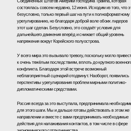
Соединённых Штатов Америки господина Трампа, которая
состоялась совсем недавно, 12 июня. Исходим из того, что э
безусловно, только первый шаг на пути к полноформатному
урегулированию, но благодаря доброй воле обоих лидеров
этот шаг сделан. Безусловно, это создаёт условия для
дальнейшего движения вперёд и снижает общий уровень
напряжения вокруг Корейского полуострова.
У всего мира это вызывало тревогу, поскольку могло привес
к очень тяжёлым последствиям, вплоть до крупного военног
конфликта. Благодаря этой встрече возможный
неблагоприятный сценарий отодвинут. Наоборот, появились
перспективы урегулирования проблем мирными политико-
дипломатическими средствами.
Россия всегда за это выступала, предпринимала необходи
для этого шаги. Мы и дальше готовы действовать в этом же
направлении и вместе с вами предпринимать необходимые
действия для налаживания контактов, в том числе в сфере
экономического сотрудничества.