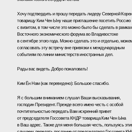
Хочу подтвердить и прошу передать лидеру Северной Коре
товарищу Ким Чен Ыну наше приглашение посетить Россию
с визитом, в том числе это можно было бы сделать в рамка
Восточного экономического форума во Владивостоке
в сентябре этого года. Можно сделать это и отдельно, може
согласовать эту встречу вне привязки к международным
событиям по линии министерств иностранных дел.
Рады вас видеть. Добро пожаловать!
Ким Ён Нам
(как переведено)
:
Большое спасибо.
Я с большим вниманием слушал Ваши высказывания,
господин Президент. Прежде всего имею честь с особой
почтительностью передать Вам искренний привет
от председателя Госсовета КНДР товарища Ким Чен Ына
в Ваш адрес. Также для меня большая честь, пользуясь эти
случаем, передать послание от председателя Госсовета К