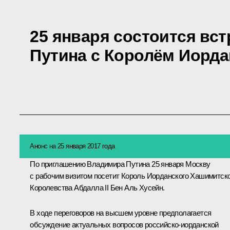
25 января состоится вс
Путина с Королём Иорда
Анонс на 25 января 2017 года
По приглашению Владимира Путина 25 января Москву
с рабочим визитом посетит Король Иорданского Хашимитск
Королевства
Абдалла II Бен Аль Хусейн
.
В ходе переговоров на высшем уровне предполагается
обсуждение актуальных вопросов российско-иорданской