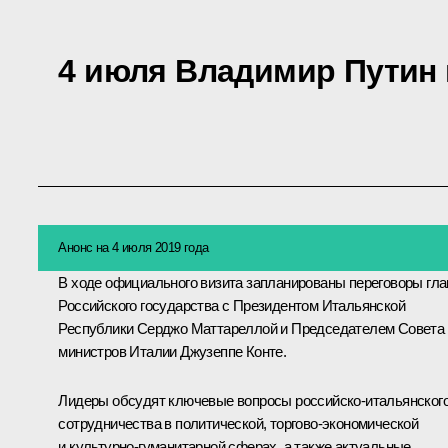
4 июля Владимир Путин
Анонс на 4 июля 2019 года
В ходе официального визита запланированы переговоры гл
Российского государства с Президентом Итальянской
Республики Серджо Маттареллой и Председателем Совета
министров Италии Джузеппе Конте.
Лидеры обсудят ключевые вопросы российско-итальянског
сотрудничества в политической, торгово-экономической
и культурно-гуманитарной сферах, а также актуальные