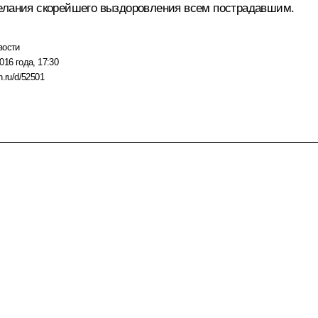
желания скорейшего выздоровления всем пострадавшим.
вости
016 года, 17:30
n.ru/d/52501