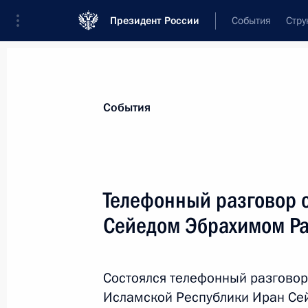
Президент России
События
Стру
Материалы по выбранной теме
События
Иран,
183 результата
Телефонный разговор 
Показа
Сейедом Эбрахимом Р
Телефонный разговор с Президент
Эбрахимом Раиси
Состоялся телефонный разговор
Исламской Республики Иран Се
8 июня 2022 года, 15:15