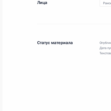
Лица
Раис
Поздравление Сейеду Эбрахиму Раи
Президента Ирана
19 июня 2021 года, 16:30
Статус материала
Опублик
Дата пу
Текстов
Телефонный разговор с Президент
10 октября 2020 года, 13:00
Заявление Владимира Путина «О п
встречу глав государств – постоянн
Безопасности ООН с участием руко
14 августа 2020 года, 17:00