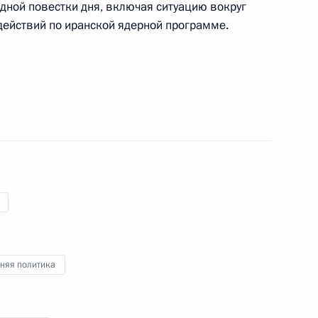
ной повестки дня, включая ситуацию вокруг
ействий по иранской ядерной программе.
ом Ирана Сейедом
ом Ирана Сейедом
ом Ирана Сейедом
няя политика