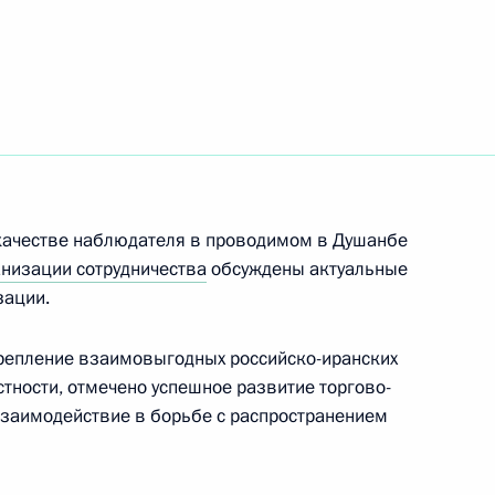
ом Ирана Сейедом
 качестве наблюдателя в проводимом в Душанбе
едом Эбрахимом Раиси
низации сотрудничества
обсуждены актуальные
зации.
репление взаимовыгодных российско-иранских
стности, отмечено успешное развитие торгово-
ладимира Путина
взаимодействие в борьбе с распространением
рахимом Раиси