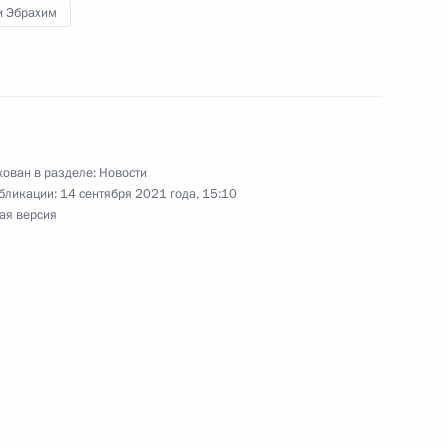
и Эбрахим
си с победой на выборах
ован в разделе:
Новости
бликации:
14 сентября 2021 года, 15:10
ая версия
ом Ирана Хасаном Рухани
редложении России созвать
ых членов Совета
водителей ФРГ и Ирана»