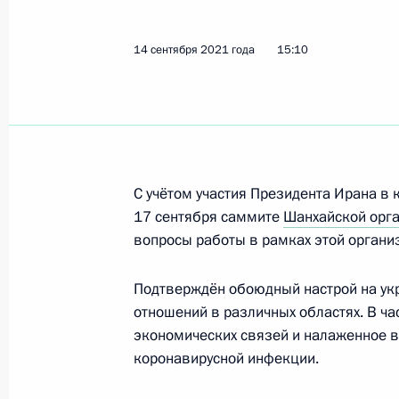
14 сентября 2021 года
15:10
Телефонный разговор с Президент
Эбрахимом Раиси
24 февраля 2022 года, 21:05
С учётом участия Президента Ирана в
Встреча с Президентом Ирана Сей
17 сентября саммите
Шанхайской орга
вопросы работы в рамках этой органи
19 января 2022 года, 18:30
Подтверждён обоюдный настрой на ук
отношений в различных областях. В ча
19 января состоятся переговоры В
экономических связей и налаженное 
с Президентом Ирана Сейедом Эб
коронавирусной инфекции.
18 января 2022 года, 12:00