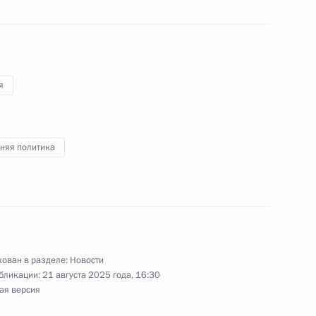
вом телеканалов Aaj Tak
я
 государственным визитом
няя политика
ит Индию с государственным
ы Моди
ован в разделе:
Новости
бликации:
21 августа 2025 года, 16:30
ая версия
 дел Индии Субраманиамом