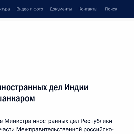
ктура
Видео и фото
Документы
Контакты
Поиск
Все темы
Подписаться на ленту
иностранных дел Индии
шанкаром
е Министра иностранных дел Республики
 части Межправительственной российско-