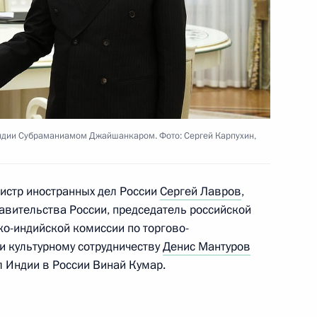
ремьер-министра Индии для
Индии Субраманиамом Джайшанкаром. Фото: Сергей Карпухин,
ии Нарендрой Моди
нистр иностранных дел России
Сергей Лавров
,
вительства России, председатель российской
о-индийской комиссии по торгово-
dia Today
и культурному сотрудничеству
Денис Мантуров
 Индии в России Винай Кумар.