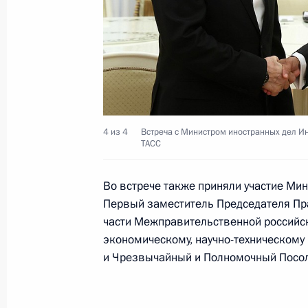
Заявления Президента России и П
СМИ
5 декабря 2025 года, 12:00
4 из 4
Встреча с Министром иностранных дел 
Беседа с Премьер-министром Инд
ТАСС
5 декабря 2025 года, 10:00
Во встрече также приняли участие Ми
Первый заместитель Председателя Пра
части Межправительственной российск
Интервью телеканалам Aaj Tak и In
экономическому, научно-техническому 
4 декабря 2025 года, 20:30
и Чрезвычайный и Полномочный Посол