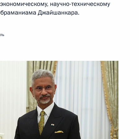
-экономическому, научно-техническому
Субраманиама Джайшанкара.
ади Мурму и государственный
мль
a
м