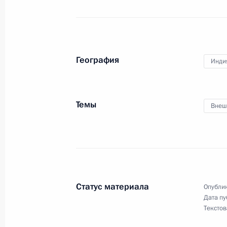
Беседа с журналистами и руководст
и India Today
4 декабря 2025 года, 20:30
География
Инди
Владимир Путин прибыл в Индию с
4 декабря 2025 года, 16:30
Темы
Внеш
4–5 декабря Владимир Путин посет
визитом по приглашению Нарендр
28 ноября 2025 года, 10:00
Статус материала
Опублик
Дата пу
Текстов
Встреча с Министром иностранных