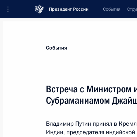
Президент России
События
Стру
Материалы по выбранной теме
События
Индия,
221 результат
Встреча с Министром 
Государственный визит в Индию
Субраманиамом Джай
5 декабря 2025 года
Владимир Путин принял в Кремл
Государственный визит в Индию
Индии, председателя индийской