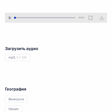
00:00
Загрузить аудио
mp3,
5.7 МБ
География
Венесуэла
Греция