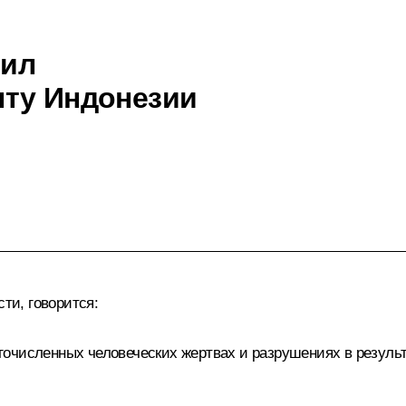
зил
нту Индонезии
сти, говорится:
гочисленных человеческих жертвах и разрушениях в резуль