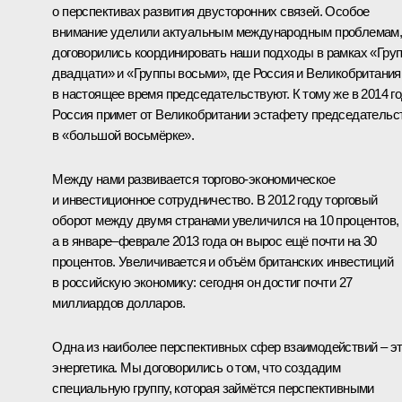
о перспективах развития двусторонних связей. Особое
внимание уделили актуальным международным проблемам
договорились координировать наши подходы в рамках «
Гру
двадцати
» и «
Группы восьми
», где Россия и Великобритания
в настоящее время председательствуют. К тому же в 2014 г
Россия примет от Великобритании эстафету председательс
в «большой восьмёрке».
Между нами развивается торгово-экономическое
и инвестиционное сотрудничество. В 2012 году торговый
оборот между двумя странами увеличился на 10 процентов,
а в январе–феврале 2013 года он вырос ещё почти на 30
процентов. Увеличивается и объём британских инвестиций
в российскую экономику: сегодня он достиг почти 27
миллиардов долларов.
Одна из наиболее перспективных сфер взаимодействий – э
энергетика. Мы договорились о том, что создадим
специальную группу, которая займётся перспективными