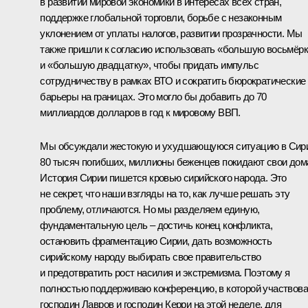
в развитии мировой экономики в интересах всех стран,
поддержке глобальной торговли, борьбе с незаконным
уклонением от уплаты налогов, развитии прозрачности. Мы
также пришли к согласию использовать «большую восьмёр
и «большую двадцатку», чтобы придать импульс
сотрудничеству в рамках ВТО и сократить бюрократические
барьеры на границах. Это могло бы добавить до 70
миллиардов долларов в год к мировому ВВП.
Мы обсуждали жестокую и ухудшающуюся ситуацию в Сир
80 тысяч погибших, миллионы беженцев покидают свои дом
История Сирии пишется кровью сирийского народа. Это
не секрет, что наши взгляды на то, как лучше решать эту
проблему, отличаются. Но мы разделяем единую,
фундаментальную цель – достичь конец конфликта,
остановить фрагментацию Сирии, дать возможность
сирийскому народу выбирать свое правительство
и предотвратить рост насилия и экстремизма. Поэтому я
полностью поддерживаю конференцию, в которой участвов
господин Лавров и господин Керри на этой неделе, для