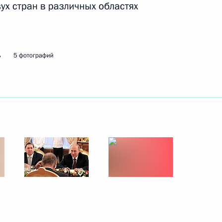
ух стран в различных областях
ь
5 фотографий
илиппу VI
илиппу VI