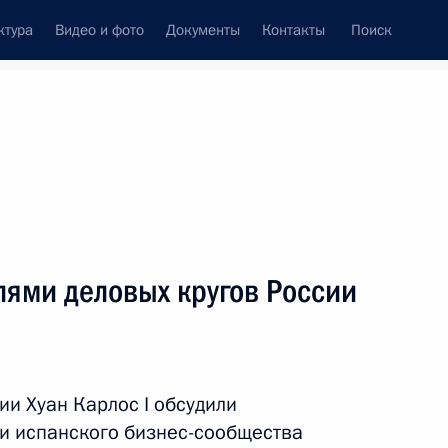
ктура
Видео и фото
Документы
Контакты
Поиск
Все темы
Подписаться на ленту
лями деловых кругов России
инистром Испании Педро
и Хуан Карлос I обсудили
 и испанского бизнес-сообщества
спании Филиппом VI