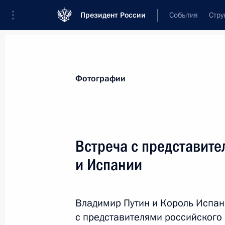
Президент России
События
Стру
Материалы по выбранной теме
Фотографии
Испания,
52 результата
Встреча с представите
Телефонный разговор с премьер-м
Санчесом
и Испании
6 сентября 2018 года, 13:20
Владимир Путин и Король Испани
с представителями российского
Телефонный разговор с Королём И