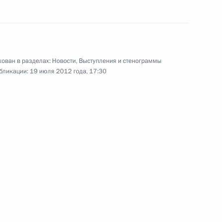
ании Мариано Рахоем
ован в разделах:
Новости
,
Выступления и стенограммы
бликации:
19 июля 2012 года, 17:30
ану Карлосу I
ами иностранных государств
поздравили Владимира Путина