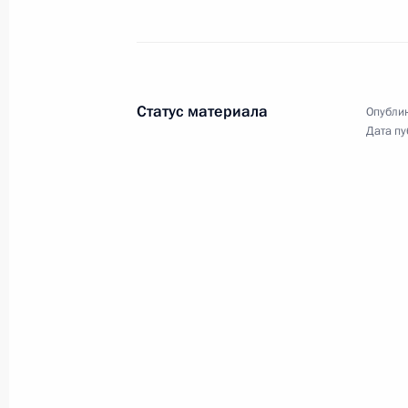
Встреча с премьер-министром Исп
6 сентября 2013 года, 18:00
Статус материала
Опублик
Дата пу
Соболезнования Королю Испании Ху
25 июля 2013 года, 12:20
Вручение верительных грамот посл
24 января 2013 года, 12:30
Главы государств и правительств 
с Днём рождения