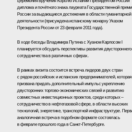
церемония вручения Королю Испании Президентом России
диплома и почётного знака лауреата Государственной прем
России за выдающиеся достижения в области гуманитарной
деятельности (присуждена испанскому монарху Указом
Президента России от 23 февраля 2011 года).
В ходе беседы Владимира Путина с
Хуаном Карлосом I
планируется обсудить перспективы развития двустороннего
сотрудничества в различных сферах.
В рамках визита состоится встреча лидеров двух стран
с рядом российских и испанских предпринимателей, которая
призвана придать дополнительный импульс укреплению
двусторонних торгово-экономических связей и развитию
совместных инвестиционных проектов, среди которых –
сотрудничество в нефтегазовой сфере, в области высоких
технологий, энергетике, транспортной инфраструктуре. Перв
аналогичная встреча в подобном формате
состоялась
в феврале прошлого года в Санкт-Петербурге.