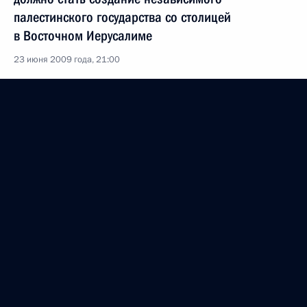
палестинского государства со столицей
в Восточном Иерусалиме
23 июня 2009 года, 21:00
Посещение православного монастыря Святого
Георгия
23 июня 2009 года, 18:45
Пресс-конференция по итогам российско-
египетских переговоров
23 июня 2009 года, 16:15
Российско-египетские переговоры