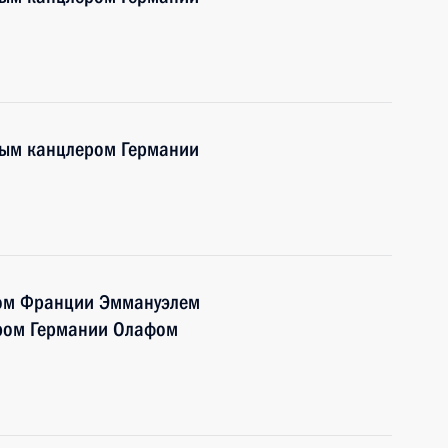
ным канцлером Германии
том Франции Эммануэлем
ром Германии Олафом