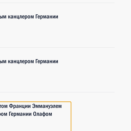
ным канцлером Германии
ным канцлером Германии
нтом Франции Эммануэлем
ром Германии Олафом