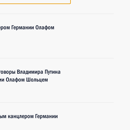
ером Германии Олафом
еговоры Владимира Путина
нии Олафом Шольцем
ным канцлером Германии