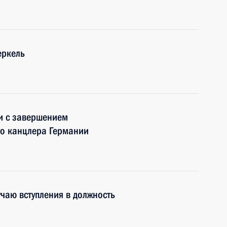
еркель
и с завершением
го канцлера Германии
чаю вступления в должность