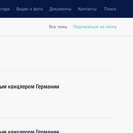
ктура
Видео и фото
Документы
Контакты
Поиск
Все темы
Подписаться на ленту
ным канцлером Германии
ным канцлером Германии