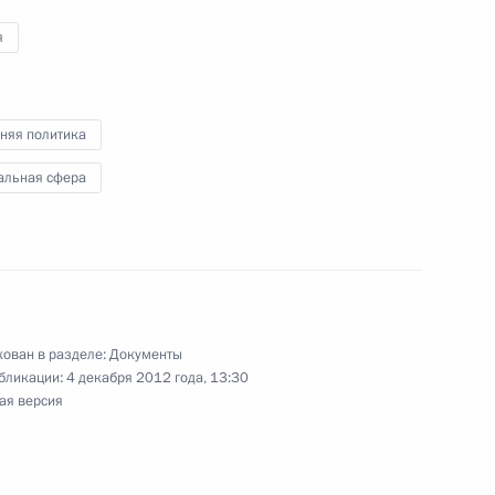
я
ийско-чешских переговоров
няя политика
альная сфера
ован в разделе:
Документы
бликации:
4 декабря 2012 года, 13:30
ая версия
с официальным визитом