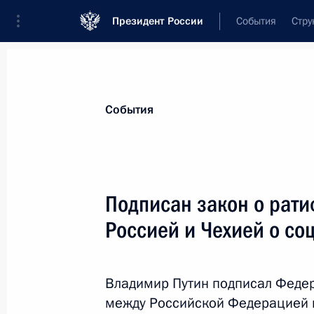
Президент России
События
Стру
Материалы по выбранной теме
События
Чехия,
27 результатов
Подписан закон о рат
Заявления для прессы по итогам р
Россией и Чехией о с
21 ноября 2017 года, 16:40
Владимир Путин подписал Феде
Российско-чешские переговоры
между Российской Федерацией 