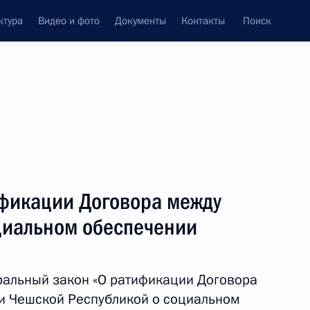
ктура
Видео и фото
Документы
Контакты
Поиск
Все темы
Подписаться на ленту
ификации Договора между
оссийско-чешских переговоров
оциальном обеспечении
ральный закон «О ратификации Договора
и Чешской Республикой о социальном