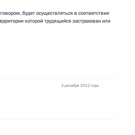
говором, будет осуществляться в соответствии
территории которой трудящийся застрахован или
говора между Россией
и
3 декабря 2012 года
 коллекции музеев