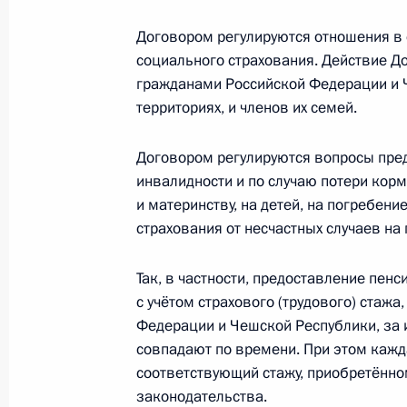
Вручение верительных грамот През
Договором регулируются отношения в 
16 января 2014 года, 14:00
социального страхования. Действие Д
гражданами Российской Федерации и 
территориях, и членов их семей.
Встреча с Премьер-министром Чех
Договором регулируются вопросы пред
27 мая 2013 года, 20:45
инвалидности и по случаю потери кор
и материнству, на детей, на погребен
страхования от несчастных случаев н
Владимир Путин встретится с Прем
Нечасом
Так, в частности, предоставление пен
с учётом страхового (трудового) стажа
26 мая 2013 года, 14:10
Федерации и Чешской Республики, за 
совпадают по времени. При этом кажд
соответствующий стажу, приобретённо
Поздравление Милошу Земану с из
законодательства.