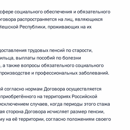
иденту России
сфере социального обеспечения и обязательного
оговора распространяется на лиц, являющихся
Чешской Республики, проживающих на их
ии Петром Нечасом
оставления трудовых пенсий по старости,
мильца, выплаты пособий по болезни
ие, а также вопросы обязательного социального
а производстве и профессиональных заболеваний.
ьер-министром Чехии Петром
сий согласно нормам Договора осуществляется
, приобретённого на территориях Российской
исключением случаев, когда периоды этого стажа
ая сторона Договора исчисляет размер пенсии,
му на её территории, согласно положениям своего
бранием на пост Президента