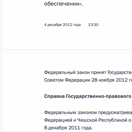
21 ноября 2017 года, 16:00
обеспечении».
4 декабря 2012 года
13:30
Встреча с Президентом Чехии Ми
14 мая 2017 года, 09:30
Встреча с Президентом Чехии Ми
Федеральный закон принят Государств
3 сентября 2015 года, 10:00
Советом Федерации 28 ноября 2012 г
Справка Государственно-правового
Встреча с Президентом Чехии Ми
Федеральным законом предусматрива
9 мая 2015 года, 19:20
Федерацией и Чешской Республикой о
8 декабря 2011 года.