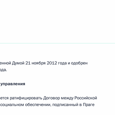
лошем Земаном
лошем Земаном
енной Думой 21 ноября 2012 года и одобрен
ода.
 управления
лошем Земаном
ется ратифицировать Договор между Российской
 социальном обеспечении, подписанный в Праге