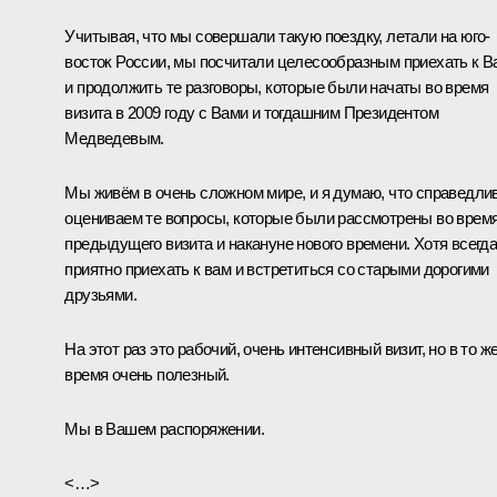
Учитывая, что мы совершали такую поездку, летали на юго-
восток России, мы посчитали целесообразным приехать к В
и продолжить те разговоры, которые были начаты во время
визита в 2009 году с Вами и тогдашним Президентом
Медведевым.
Мы живём в очень сложном мире, и я думаю, что справедли
оцениваем те вопросы, которые были рассмотрены во врем
предыдущего визита и накануне нового времени. Хотя всегд
приятно приехать к вам и встретиться со старыми дорогими
друзьями.
На этот раз это рабочий, очень интенсивный визит, но в то ж
время очень полезный.
Мы в Вашем распоряжении.
<…>