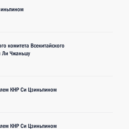
Цзиньпином
ого комитета Всекитайского
й Ли Чжаньшу
елем КНР Си Цзиньпином
елем КНР Си Цзиньпином