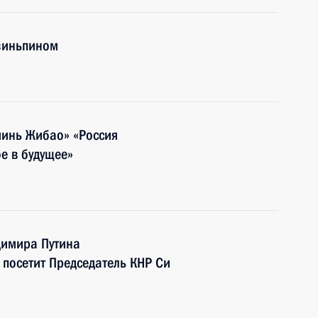
Цзиньпином
минь Жибао» «Россия
ое в будущее»
димира Путина
 посетит Председатель КНР Си