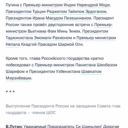
Путина
с Премьер-министром Индии
Нарендрой Моди
,
Президентом Турции
Реджепом Тайипом Эрдоганом
,
Президентом Ирана
Масудом Пезешкианом
. Президент
России также провёл двусторонние встречи с
Премьер-
министром Вьетнама
Фам Минь Тинем,
Президентом
Таджикистана
Эмомали Рахмоном
и
Премьер-министром
Непала
Кхадгой Прасадом Шармой Оли.
Кроме того, глава Российского государства кратко
побеседовал с Премьер-министром Пакистана Шехбазом
Шарифом и Президентом Узбекистана
Шавкатом
Мирзиёевым
.
* * *
Выступление Президента России на заседании Совета глав
государств – членов ШОС
В.Путин:
Уважаемый Председатель Си Цзиньпин! Дорогие