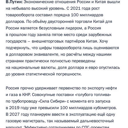
В.Путин:
Экономические отношения России и Китая вышли
на небывало высокий уровень. С 2021 года рост
товарооборота составил порядка 100 миллиардов
долларов. По объёму двусторонней торговли Китай для
России является безусловным лидером, а Россия
в прошлом году заняла пятое место среди зарубежных
государств – внешнеторговых партнёров Китая. Хочу
подчеркнуть, что цифры товарооборота лишь оцениваются
в долларовом эквиваленте, но расчёты между нашими
странами практически полностью переведены
на национальные валюты, доля доллара и евро опустилась
до уровня статистической погрешности.
Россия прочно удерживает первенство по экспорту нефти
и газа в КНР. Совокупные поставки «голубого топлива»
по трубопроводу «Сила Сибири» с момента его запуска
в 2019 году уже превысили 100 миллиардов кубометров.
В 2027 году планируем ввести в эксплуатацию ещё одну
газовую магистраль, так называемый дальневосточный
маршрут. Эффективно сотрудничаем по СПГ-проектам