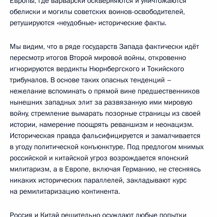
Европы, где варварски оскверняются и уничтожаются
обелиски и могилы советских воинов-освободителей,
ретушируются «неудобные» исторические факты.
Мы видим, что в ряде государств Запада фактически идёт
пересмотр итогов Второй мировой войны, откровенно
игнорируются вердикты Нюрнбергского и Токийского
трибуналов. В основе таких опасных тенденций –
нежелание вспоминать о прямой вине предшественников
нынешних западных элит за развязанную ими мировую
войну, стремление вымарать позорные страницы из своей
истории, намерение поощрять реваншизм и неонацизм.
Историческая правда фальсифицируется и замалчивается
в угоду политической конъюнктуре. Под предлогом мнимых
российской и китайской угроз возрождается японский
милитаризм, а в Европе, включая Германию, не стесняясь
никаких исторических параллелей, закладывают курс
на ремилитаризацию континента.
Россия и Китай решительно осуждают любые попытки