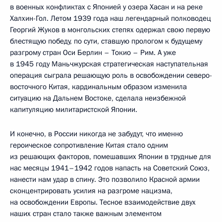
в военных конфликтах с Японией у озера Хасан и на реке
Халхин-Гол. Летом 1939 года наш легендарный полководец
Георгий Жуков в монгольских степях одержал свою первую
блестящую победу, по сути, ставшую прологом к будущему
разгрому стран Оси Берлин – Токио – Рим. А уже
в 1945 году Маньчжурская стратегическая наступательная
операция сыграла решающую роль в освобождении северо-
восточного Китая, кардинальным образом изменила
ситуацию на Дальнем Востоке, сделала неизбежной
капитуляцию милитаристской Японии.
И конечно, в России никогда не забудут, что именно
героическое сопротивление Китая стало одним
из решающих факторов, помешавших Японии в трудные для
нас месяцы 1941–1942 годов напасть на Советский Союз,
нанести нам удар в спину. Это позволило Красной армии
сконцентрировать усилия на разгроме нацизма,
на освобождении Европы. Тесное взаимодействие двух
наших стран стало также важным элементом