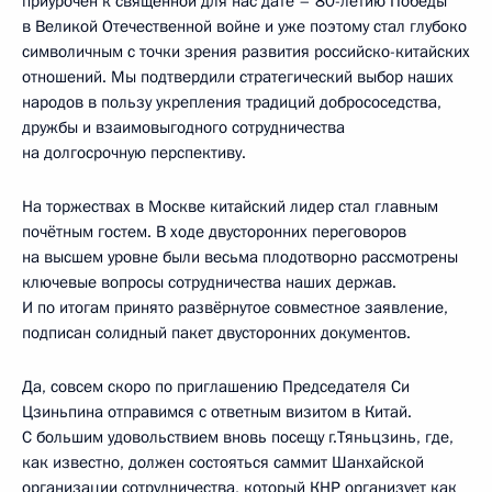
приурочен к священной для нас дате – 80-летию Победы
в Великой Отечественной войне и уже поэтому стал глубоко
символичным с точки зрения развития российско-китайских
отношений. Мы подтвердили стратегический выбор наших
народов в пользу укрепления традиций добрососедства,
дружбы и взаимовыгодного сотрудничества
на долгосрочную перспективу.
На торжествах в Москве китайский лидер стал главным
почётным гостем. В ходе двусторонних переговоров
на высшем уровне были весьма плодотворно рассмотрены
ключевые вопросы сотрудничества наших держав.
И по итогам принято развёрнутое совместное заявление,
подписан солидный пакет двусторонних документов.
Да, совсем скоро по приглашению Председателя Си
Цзиньпина отправимся с ответным визитом в Китай.
С большим удовольствием вновь посещу г.Тяньцзинь, где,
как известно, должен состояться саммит Шанхайской
организации сотрудничества, который КНР организует как