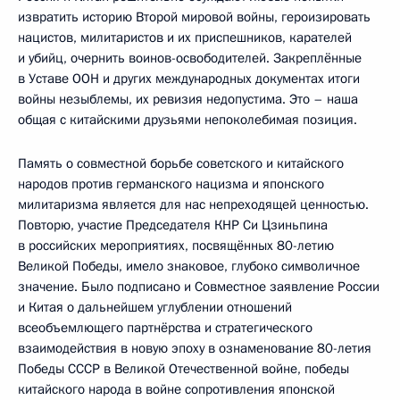
извратить историю Второй мировой войны, героизировать
нацистов, милитаристов и их приспешников, карателей
и убийц, очернить воинов-освободителей. Закреплённые
в Уставе ООН и других международных документах итоги
войны незыблемы, их ревизия недопустима. Это – наша
общая с китайскими друзьями непоколебимая позиция.
Память о совместной борьбе советского и китайского
народов против германского нацизма и японского
милитаризма является для нас непреходящей ценностью.
Повторю, участие Председателя КНР Си Цзиньпина
в российских мероприятиях, посвящённых 80-летию
Великой Победы, имело знаковое, глубоко символичное
значение. Было подписано и Совместное заявление России
и Китая о дальнейшем углублении отношений
всеобъемлющего партнёрства и стратегического
взаимодействия в новую эпоху в ознаменование 80-летия
Победы СССР в Великой Отечественной войне, победы
китайского народа в войне сопротивления японской