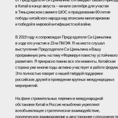
в Китай в конце августа – начале сентября для участия
в Тяньцзинском саммите ШОС и праздновании 80-летия
победы китайского народа над японским милитаризмом
и победой в мировой антифашистской войне.
В 2019 году я сопровождал Председателя Си Цзиньпина
в ходе его участия в
23-м ПМЭФ
. Я на месте слушал
выступление Председателя Си Цзиньпина и Вашу
программную речь на тему «Формируя повестку устойчивого
развития». Я прекрасно помню все эти моменты. Китайская
сторона уже многие годы активно участвует в работе форума
Это полностью говорит о нашей твёрдой поддержке
российских друзей в проведении крупных международных
мероприятий.
На фоне стремительных перемен в международной
обстановке Китай и Россия незыблемо укрепляют
всеобъемлющее стратегическое взаимодействие,
политическое взаимодоверие и двустороннее сотрудничеств