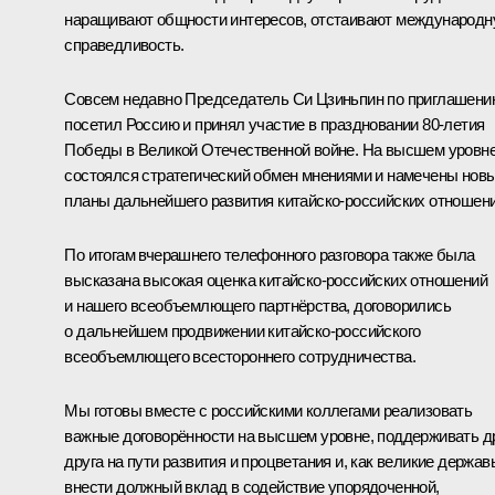
наращивают общности интересов, отстаивают международ
справедливость.
Совсем недавно Председатель Си Цзиньпин по приглашени
посетил
Россию и принял участие в праздновании 80-летия
Победы в Великой Отечественной войне. На высшем уровн
состоялся стратегический обмен мнениями и намечены нов
планы дальнейшего развития китайско-российских отношени
По итогам вчерашнего телефонного разговора также была
высказана высокая оценка китайско-российских отношений
и нашего всеобъемлющего партнёрства, договорились
о дальнейшем продвижении китайско-российского
всеобъемлющего всестороннего сотрудничества.
Мы готовы вместе с российскими коллегами реализовать
важные договорённости на высшем уровне, поддерживать д
друга на пути развития и процветания и, как великие держав
внести должный вклад в содействие упорядоченной,