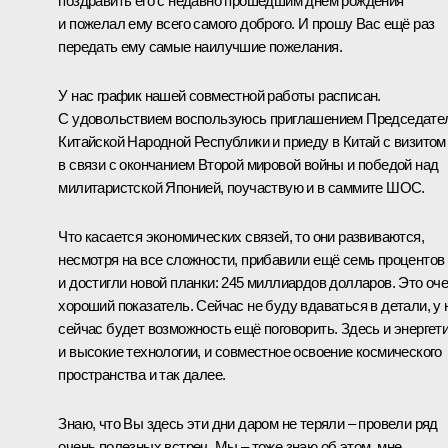
поздравить его с недавно прошедшим днём рождения
и пожелал ему всего самого доброго. И прошу Вас ещё раз
передать ему самые наилучшие пожелания.
У нас график нашей совместной работы расписан.
С удовольствием воспользуюсь приглашением Председате
Китайской Народной Республики и приеду в Китай с визитом
в связи с окончанием Второй мировой войны и победой над
милитаристской Японией, поучаствую и в саммите
ШОС
.
Что касается экономических связей, то они развиваются,
несмотря на все сложности, прибавили ещё семь процентов
и достигли новой планки: 245 миллиардов долларов. Это оч
хороший показатель. Сейчас не буду вдаваться в детали, у 
сейчас будет возможность ещё поговорить. Здесь и энергети
и высокие технологии, и совместное освоение космического
пространства и так далее.
Знаю, что Вы здесь эти дни даром не теряли – провели ряд
очень полезных встреч. Мы – тоже знаю об этом, мне