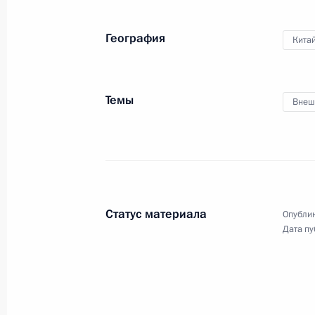
по окончании церемонии
вручения медалей Героя
География
Кита
Труда
29 апреля 2019 года
Видео, 3 мин.
Темы
Внеш
Статус материала
Опублик
Дата пу