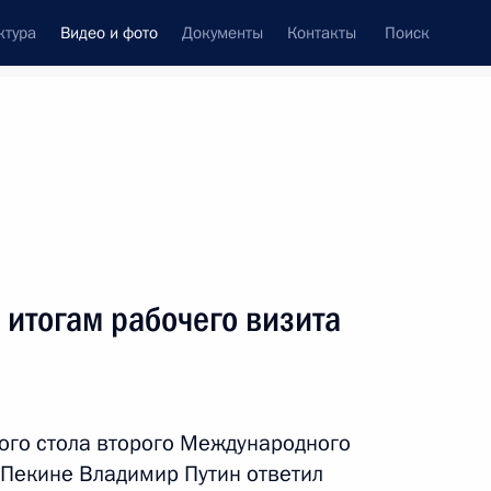
ктура
Видео и фото
Документы
Контакты
Поиск
си
ия, встречи
Встречи со СМИ
июнь, 2019
ть следующие материалы
итогам рабочего визита
Заявления для прессы
по итогам российско-
ого стола второго Международного
китайских переговоров
в Пекине Владимир Путин ответил