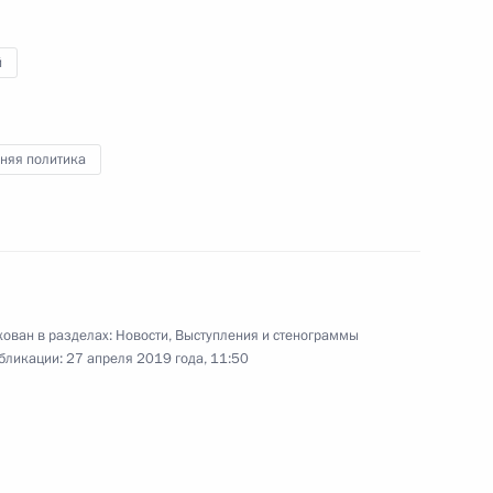
по итогам рабочего визита
в Китай
й
27 апреля 2019 года
Видео, 38 мин.
няя политика
ован в разделах:
Новости
,
Выступления и стенограммы
бликации:
27 апреля 2019 года, 11:50