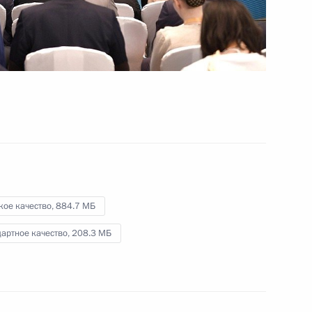
ван дер Белленом
15 мая 2019 года
Видео, 35 мин.
кое качество,
884.7 МБ
артное качество,
208.3 МБ
Пресс-конференция