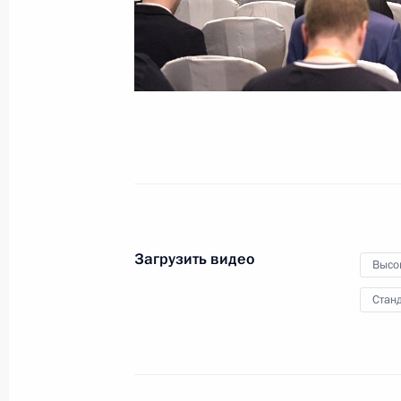
и справедливость»
16 мая 2019 года
Видео, 3 ч.
Загрузить видео
Высо
Станд
Ответ на вопрос журналиста