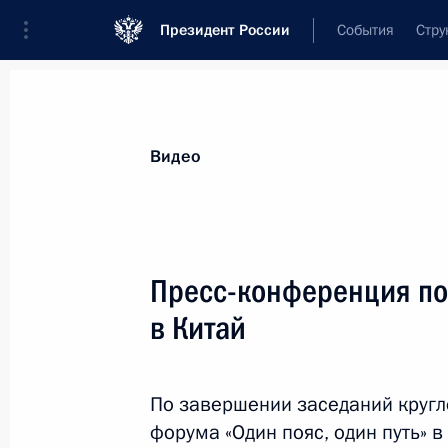
Президент России
События
Стру
Видеозаписи
Фотографии
Аудиозапи
Все материалы
Выступления
Совещан
Видео
Показа
Пресс-конференция по 
в Китай
Встреча с главами мировых
информагентств
По завершении заседаний кругл
форума «Один пояс, один путь» 