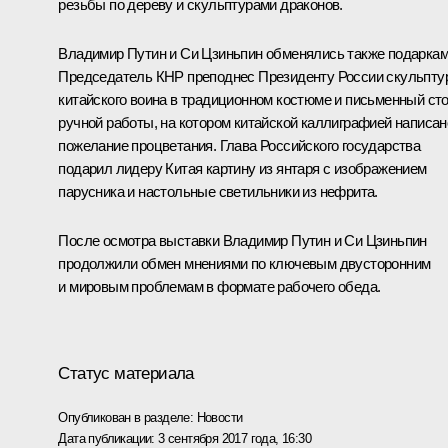
резьбы по дереву и скульптурами драконов.
Владимир Путин и
Си Цзиньпин
обменялись также подаркам
Председатель КНР преподнес Президенту России скульпту
китайского воина в традиционном костюме и письменный ст
ручной работы, на котором китайской каллиграфией написан
пожелание процветания. Глава Российского государства
подарил лидеру Китая картину из янтаря с изображением
парусника и настольные светильники из нефрита.
После осмотра выставки Владимир Путин и Си Цзиньпин
продолжили обмен мнениями по ключевым двусторонним
и мировым проблемам в формате рабочего обеда.
Статус материала
Опубликован в разделе:
Новости
Дата публикации:
3 сентября 2017 года, 16:30