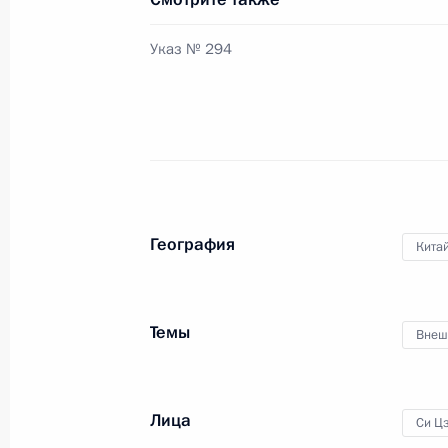
3 сентября 2017 года, 13:45
Указ № 294
Российско-китайские переговоры
4 июля 2017 года, 16:10
Заявления для прессы по итогам р
География
Кита
переговоров
4 июля 2017 года, 16:05
Темы
Внеш
Встреча с представителями обществ
и медиасообществ России и Китая
Лица
Си Ц