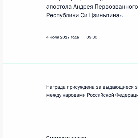
апостола Андрея Первозванного
Республики Си Цзиньпина».
Саммит БРИКС
4 сентября 2017 года, 07:45
4 июля 2017 года
09:30
Визит в Китай
3 − 5 сентября 2017 года
Награда присуждена за выдающиеся за
Осмотр выставки народных промыс
между народами Российской Федераци
3 сентября 2017 года, 16:30
Переговоры с Председателем КНР 
Смотрите также