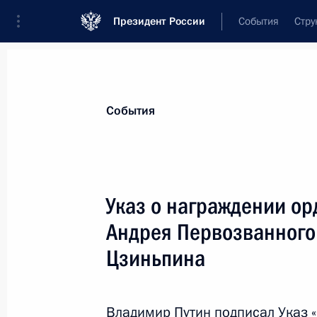
Президент России
События
Стру
Материалы по выбранной теме
События
Китай,
476 результатов
Указ о награждении ор
Показа
Андрея Первозванного
Цзиньпина
Встреча с Премьер-министром Ин
4 сентября 2017 года, 08:15
Владимир Путин подписал Указ 