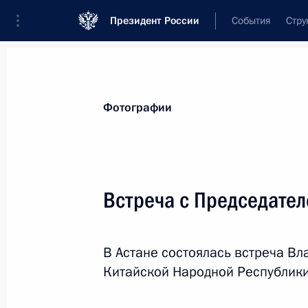
Президент России
События
Стру
Материалы по выбранной теме
Фотографии
Китай,
476 результатов
Встреча с Председате
Показа
В Астане состоялась встреча В
Встреча с Премьер-министром Ин
Китайской Народной Республики
4 сентября 2017 года, 08:15