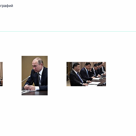
ографий
лов Китая
Си Цзиньпином