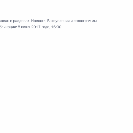
ован в разделах:
Новости
,
Выступления и стенограммы
говоров в расширенном
бликации:
8 июня 2017 года, 16:00
 Андрея Первозванного
НР Си Цзиньпином