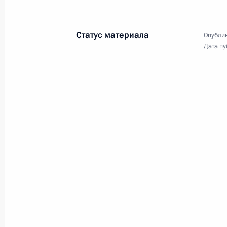
4 июля 2017 года, 15:30
Статус материала
Опублик
Начало российско-китайских пере
Дата пу
составе
4 июля 2017 года, 14:00
Вручение ордена Святого апостола
Председателю КНР Си Цзиньпину
4 июля 2017 года, 13:30
Начало беседы с Председателем К
4 июля 2017 года, 12:30