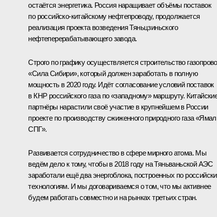
остаётся энергетика. Россия наращивает объёмы поставок
по российско-китайскому нефтепроводу, продолжается
реализация проекта возведения Тяньцзиньского
нефтеперерабатывающего завода.
Строго по графику осуществляется строительство газопров
«Сила Сибири», который должен заработать в полную
мощность в 2020 году. Идёт согласование условий поставок
в КНР российского газа по «западному» маршруту. Китайски
партнёры нарастили своё участие в крупнейшем в России
проекте по производству сжиженного природного газа «Ямал
СПГ».
Развивается сотрудничество в сфере мирного атома. Мы
ведём дело к тому, чтобы в 2018 году на Тяньваньской АЭС
заработали ещё два энергоблока, построенных по российск
технологиям. И мы договариваемся о том, что мы активнее
будем работать совместно и на рынках третьих стран.