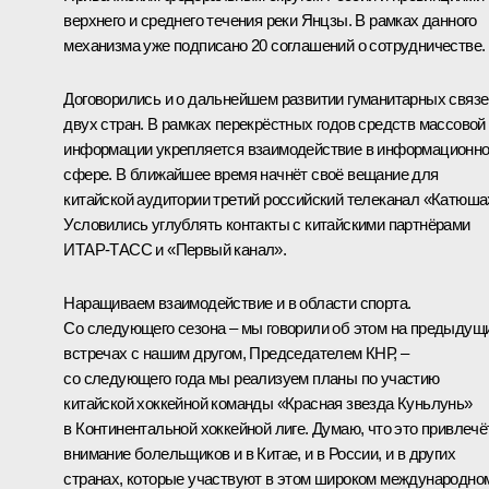
верхнего и среднего течения реки Янцзы. В рамках данного
механизма уже подписано 20 соглашений о сотрудничестве.
Договорились и о дальнейшем развитии гуманитарных связе
двух стран. В рамках перекрёстных годов средств массовой
информации укрепляется взаимодействие в информационн
сфере. В ближайшее время начнёт своё вещание для
китайской аудитории третий российский телеканал «Катюша
Условились углублять контакты с китайскими партнёрами
ИТАР-ТАСС и «Первый канал».
Наращиваем взаимодействие и в области спорта.
Со следующего сезона – мы говорили об этом на предыдущ
встречах с нашим другом, Председателем КНР, –
со следующего года мы реализуем планы по участию
китайской хоккейной команды «Красная звезда Куньлунь»
в Континентальной хоккейной лиге. Думаю, что это привлечё
внимание болельщиков и в Китае, и в России, и в других
странах, которые участвуют в этом широком международно