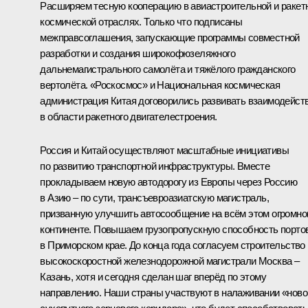
Расширяем тесную кооперацию в авиастроительной и ракет
космической отраслях. Только что подписаны
межправсоглашения, запускающие программы совместной
разработки и создания широкофюзеляжного
дальнемагистрального самолёта и тяжёлого гражданского
вертолёта. «Роскосмос» и Национальная космическая
администрация Китая договорились развивать взаимодейст
в области ракетного двигателестроения.
Россия и Китай осуществляют масштабные инициативы
по развитию транспортной инфраструктуры. Вместе
прокладываем новую автодорогу из Европы через Россию
в Азию – по сути, трансъевроазиатскую магистраль,
призванную улучшить автосообщение на всём этом огромн
континенте. Повышаем грузопропускную способность порто
в Приморском крае. До конца года согласуем строительство
высокоскоростной железнодорожной магистрали Москва –
Казань, хотя и сегодня сделан шаг вперёд по этому
направлению. Наши страны участвуют в налаживании «ново