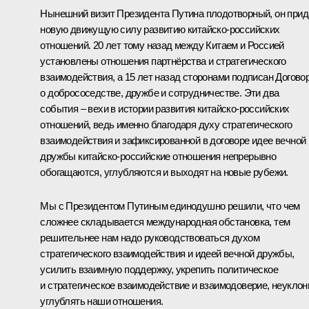
Нынешний визит Президента Путина плодотворный, он при
новую движущую силу развитию китайско-российских
отношений. 20 лет тому назад между Китаем и Россией
установлены отношения партнёрства и стратегического
взаимодействия, а 15 лет назад сторонами подписан Догово
о добрососедстве, дружбе и сотрудничестве. Эти два
события – вехи в истории развития китайско-российских
отношений, ведь именно благодаря духу стратегического
взаимодействия и зафиксированной в договоре идее вечной
дружбы китайско-российские отношения непрерывно
обогащаются, углубляются и выходят на новые рубежи.
Мы с Президентом Путиным единодушно решили, что чем
сложнее складывается международная обстановка, тем
решительнее нам надо руководствоваться духом
стратегического взаимодействия и идеей вечной дружбы,
усилить взаимную поддержку, укрепить политическое
и стратегическое взаимодействие и взаимодоверие, неуклон
углублять наши отношения.