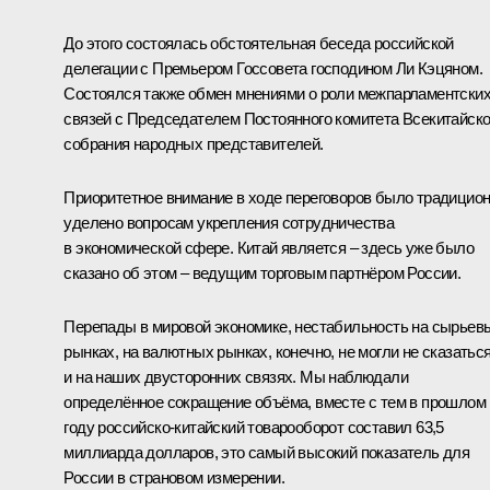
До этого состоялась обстоятельная
беседа
российской
делегации с Премьером Госсовета господином Ли Кэцяном.
Состоялся также
обмен мнениями
о роли межпарламентски
связей с Председателем Постоянного комитета Всекитайско
собрания народных представителей.
Приоритетное внимание в ходе переговоров было традицио
уделено вопросам укрепления сотрудничества
в экономической сфере. Китай является – здесь уже было
сказано об этом – ведущим торговым партнёром России.
Перепады в мировой экономике, нестабильность на сырьев
рынках, на валютных рынках, конечно, не могли не сказатьс
и на наших двусторонних связях. Мы наблюдали
определённое сокращение объёма, вместе с тем в прошлом
году российско-китайский товарооборот составил 63,5
миллиарда долларов, это самый высокий показатель для
России в страновом измерении.