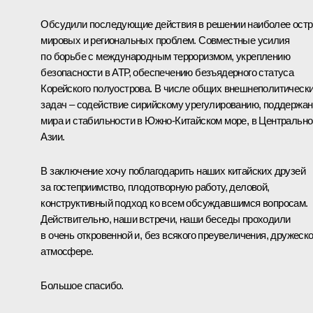
Обсудили последующие действия в решении наиболее ост
мировых и региональных проблем. Совместные усилия
по борьбе с международным терроризмом, укреплению
безопасности в АТР, обеспечению безъядерного статуса
Корейского полуострова. В числе общих внешнеполитическ
задач – содействие сирийскому урегулированию, поддержа
мира и стабильности в Южно-Китайском море, в Центрально
Азии.
В заключение хочу поблагодарить наших китайских друзей
за гостеприимство, плодотворную работу, деловой,
конструктивный подход ко всем обсуждавшимся вопросам.
Действительно, наши встречи, наши беседы проходили
в очень откровенной и, без всякого преувеличения, дружеск
атмосфере.
Большое спасибо.