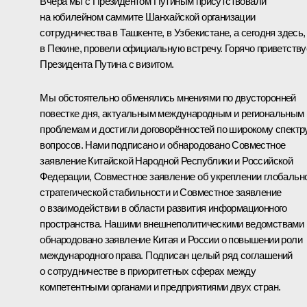
Вчера мы с Президентом Путиным присутствовали
на юбилейном
саммите
Шанхайской организации
сотрудничества
в Ташкенте, в Узбекистане, а сегодня здесь,
в Пекине, провели официальную встречу. Горячо приветств
Президента Путина с визитом.
Мы обстоятельно обменялись мнениями по двусторонней
повестке дня, актуальным международным и региональным
проблемам и достигли договорённостей по широкому спектр
вопросов. Нами подписано и обнародовано
Совместное
заявление
Китайской Народной Республики и Российской
Федерации,
Совместное заявление
об укреплении глобальн
стратегической стабильности и
Совместное заявление
о взаимодействии в области развития информационного
пространства. Нашими внешнеполитическими ведомствами
обнародовано заявление Китая и России о повышении роли
международного права. Подписан целый ряд соглашений
о сотрудничестве в приоритетных сферах между
компетентными органами и предприятиями двух стран.