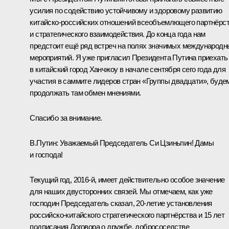
усилия по содействию устойчивому и здоровому развитию
китайско-российских отношений всеобъемлющего партнёрс
и стратегического взаимодействия. До конца года нам
предстоит ещё ряд встреч на полях значимых международн
мероприятий. Я уже пригласил Президента Путина приехать
в китайский город Ханчжоу в начале сентября сего года для
участия в саммите лидеров стран «
Группы двадцати
», буде
продолжать там обмен мнениями.
Спасибо за внимание.
В.Путин:
Уважаемый Председатель Си Цзиньпин! Дамы
и господа!
Текущий год, 2016-й, имеет действительно особое значение
для наших двусторонних связей. Мы отмечаем, как уже
господин Председатель сказал, 20-летие установления
российско-китайского стратегического партнёрства и 15 лет
подписания Договора о дружбе, добрососедстве