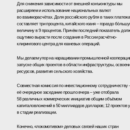
Для снижения зависимости от внешней конъюнктуры мы
расширяем и использование национальных валют
во взаиморасчётах. Доля российского рубля в таких платеж
составляет три процента, китайского юаня – гораздо бо́льш
величину в 9 процентов. Причём последний показатель дол
ощутимо вырасти после создания в России расчётно-
клирингового центра для юаневых операций.
Мы делаем упор на наращивании промышленной коопераци
запуске общих проектов в области инфраструктуры, освоен
ресурсов, развития сельского хозяйства.
Совместная комиссия по инвестиционному сотрудничеству 
её очередное заседание прошло вчера – уже отобрала
58 различных коммерческих инициатив общим объёмом
капиталовложений в 50 миллиардов долларов; 12 проектов 
в стадии реализации.
Конечно, «локомотивом» деловых связей наших стран