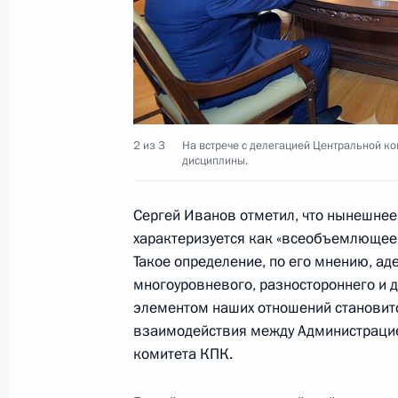
17 ноября 2015 года, 16:00
Встреча с Председателем КНР Си 
15 ноября 2015 года, 20:15
2 из 3
На встрече с делегацией Центральной к
дисциплины.
Поздравление Председателю КНР Си
Сергей Иванов отметил, что нынешнее
годовщины образования Китайской
характеризуется как «всеобъемлющее 
1 октября 2015 года, 11:00
Такое определение, по его мнению, а
многоуровневого, разностороннего и 
элементом наших отношений станови
Встреча с делегацией Центральной
взаимодействия между Администрацие
по проверке дисциплины
комитета КПК.
25 сентября 2015 года, 17:00