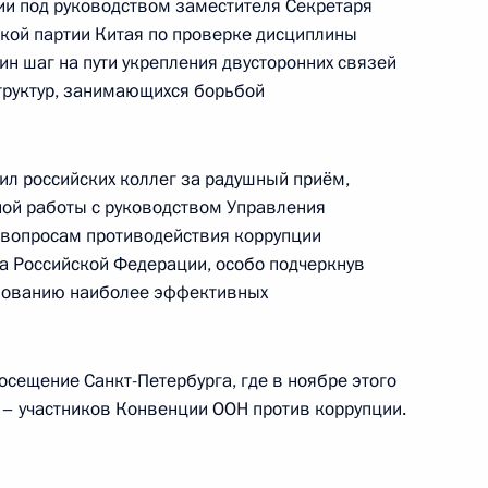
ции под руководством заместителя Секретаря
кой партии Китая по проверке дисциплины
н шаг на пути укрепления двусторонних связей
та КНР Ван Яном
труктур, занимающихся борьбой
ил российских коллег за радушный приём,
ной работы с руководством Управления
 вопросам противодействия коррупции
а Российской Федерации, особо подчеркнув
ьзованию наиболее эффективных
щины Победы китайского
осещение Санкт-Петербурга, где в ноябре этого
нии и окончания Второй
 – участников Конвенции ООН против коррупции.