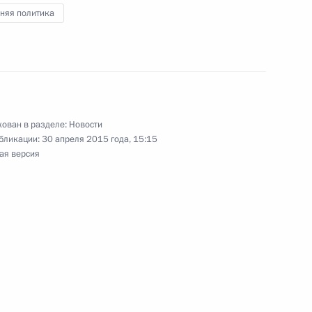
няя политика
грамот послами иностранных
ован в разделе:
Новости
бликации:
30 апреля 2015 года, 15:15
ьер-министру Стивену
ая версия
нады Микаель Жан
льств «Группы восьми»