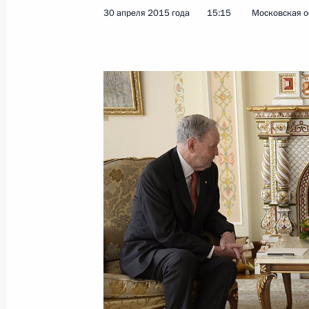
30 апреля 2015 года
15:15
Московская о
30 апреля 2015 года, 15:15
Вручение верительных грамот През
16 января 2014 года, 14:00
Встреча с Премьер-министром Кан
8 сентября 2012 года, 05:45
Поздравления с Днём Канады Прем
Харперу и Генерал-губернатору Дэ
1 июля 2012 года, 19:00