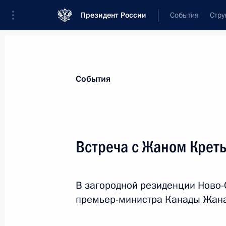
Президент России
События
Стру
Материалы по выбранной теме
События
Канада,
17 результатов
Встреча с Жаном Крет
Руслан Эдельгериев принял участи
Сторон Конвенции ООН о биологи
19 декабря 2022 года, 17:30
В загородной резиденции Ново-
премьер-министра Канады Жана
Встреча с Жаном Кретьеном