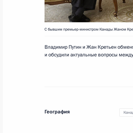
Телефонный разговор с Премьер-
С бывшим премьер-министром Канады Жаном Кре
Харпером
10 мая 2012 года, 21:55
Владимир Путин и Жан Кретьен обменя
и обсудили актуальные вопросы между
Поздравление Премьер-министру и
с национальным праздником
1 июля 2011 года, 14:45
География
Кана
Поздравление Генерал-губернатору
28 июня 2011 года, 21:00