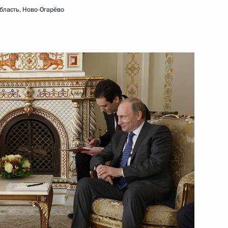
бласть, Ново-Огарёво
иденту России
ады Стивеном Харпером
ьер-министру Стивену
виду Джонстону