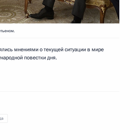
министром Канады Стивеном
тьеном.
лись мнениями о текущей ситуации в мире
народной повестки дня.
 Генерал-губернатору Канады
да
 Канады Дэвиду Джонстону