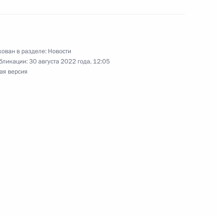
отокола между
ован в разделе:
Новости
ики Беларусь о продлении
бликации:
30 августа 2022 года, 12:05
правсоглашения,
ая версия
ка»
ом Белоруссии Александром
ом Белоруссии Александром