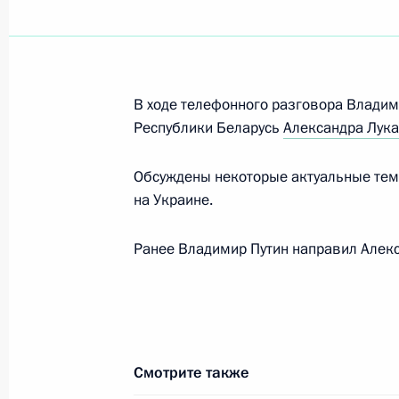
финансового кредита
5 декабря 2022 года, 13:35
В ходе телефонного разговора Владим
Подписан закон о ратификации рос
Республики Беларусь
Александра Лук
межправсоглашения об изменении 
соглашений между правительствами
Обсуждены некоторые актуальные темы
на Украине.
5 декабря 2022 года, 13:10
Ранее Владимир Путин направил Алек
Телефонный разговор с Президент
Лукашенко
2 декабря 2022 года, 11:40
Смотрите также