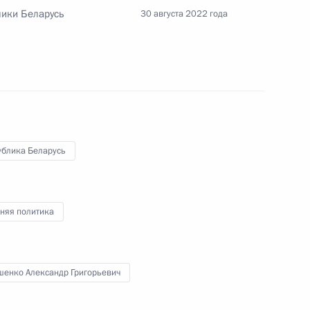
и Александром Лукашенко
лики Беларусь
30 августа 2022 года
говора между Россией
ичестве в таможенной сфере
ублика Беларусь
отокола между
няя политика
ики Беларусь о продлении
правсоглашения,
темы предупреждения
шенко Александр Григорьевич