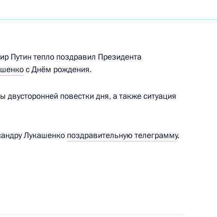
ир Путин тепло поздравил Президента
сийско-белорусского
ашенко
с Днём рождения.
условий отдельных
 двух стран
 двусторонней повестки дня, а также ситуация
сандру Лукашенко
поздравительную телеграмму
.
ом Белоруссии Александром