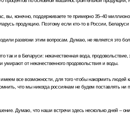
0 процентов по основной машиностроительной продукции, 
ас, вы, конечно, поддерживаете те примерно 35–40 миллион
ларусь продукцию. Поэтому если кто‑то в России, Беларуси 
находили развязки этим вопросам. Думаю, не является это б
о так и в Беларуси: некачественная вода, продовольствие, х
 и умирают от некачественного продовольствия и воды.
ы имеем все возможности, для того чтобы накормить людей
мнить, что мы никогда россиянам не будем поставлять ни п
ение. Думаю, что наши встречи здесь несколько дней – они