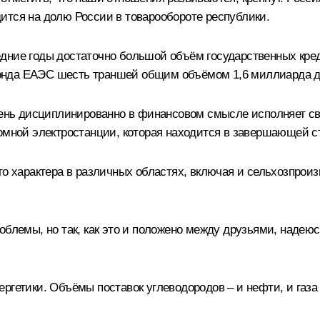
ится на долю России в товарообороте республики.
едние годы достаточно большой объём государственных кре
онда ЕАЭС шесть траншей общим объёмом 1,6 миллиарда д
очень дисциплинированно в финансовом смысле исполняет св
томной электростанции, которая находится в завершающей с
го характера в различных областях, включая и сельхозпрои
блемы, но так, как это и положено между друзьями, надеюсь
ргетики. Объёмы поставок углеводородов – и нефти, и газа 