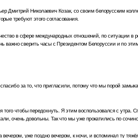
мьер
Дмитрий Николаевич Козак
, со своим белорусским колл
торые требуют этого согласования.
чество в сфере международных отношений, по ситуации в р
нь важно сверить часы с Президентом Белоруссии и по этим 
пасибо за то, что пригласили, потому что мы порой замыка
я того чтобы передохнуть. Я этим воспользовался с утра. С
ли, очень довольны. Так что мы уже прокатились по сочин
а вечером, уже поздно вечером, к ночи, и вспоминал ту тяж