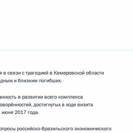
Жаиром Болсонаро
ого храма в Бразилиа иереем
 в связи с трагедией в Кемеровской области
одным и близким погибших.
нность в развитии всего комплекса
оворённостей, достигнутых в ходе визита
ы российских журналистов
 июня 2017 года.
опросы российско-бразильского экономического