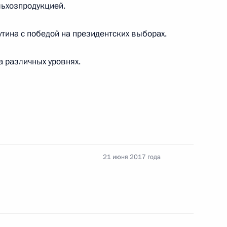
льхозпродукцией.
а БРИКС и руководством
ина с победой на президентских выборах.
а различных уровнях.
21 июня 2017 года
и в честь лидеров России,