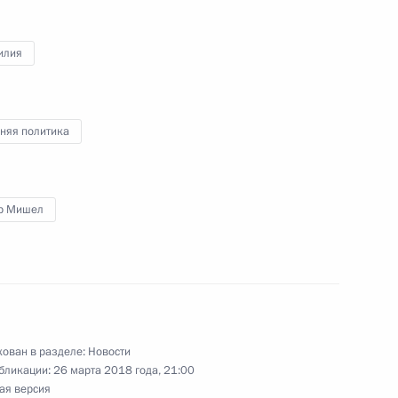
илия
Цзиньпином
няя политика
р Мишел
дии Нарендрой Моди
 для участия в саммите
ован в разделе:
Новости
бликации:
26 марта 2018 года, 21:00
ая версия