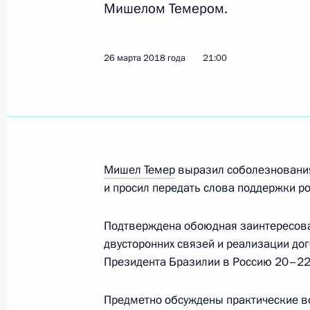
Мишелом Темером.
Встреча с Президентом Бразилии 
26 марта 2018 года
21:00
14 ноября 2019 года, 23:30
Встреча с настоятелем православн
Франциском
Мишел Темер
выразил соболезнования
14 ноября 2019 года, 23:20
и просил передать слова поддержки р
Подтверждена обоюдная заинтересова
двусторонних связей и реализации дог
Владимир Путин ответил на вопрос
Президента Бразилии в Россию 20–22
14 ноября 2019 года, 22:30
Предметно обсуждены практические в