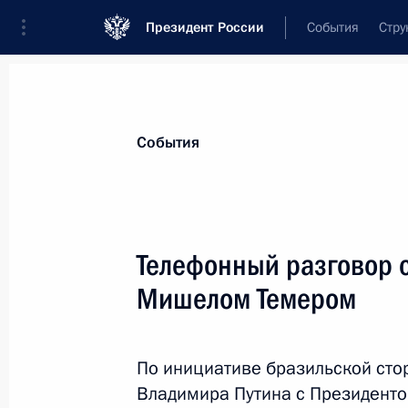
Президент России
События
Стру
Материалы по выбранной теме
События
Бразилия,
92 результата
Телефонный разговор 
Показа
Мишелом Темером
Телефонный разговор с Президен
Болсонаро
По инициативе бразильской сто
Владимира Путина с Президент
15 июня 2020 года, 18:00