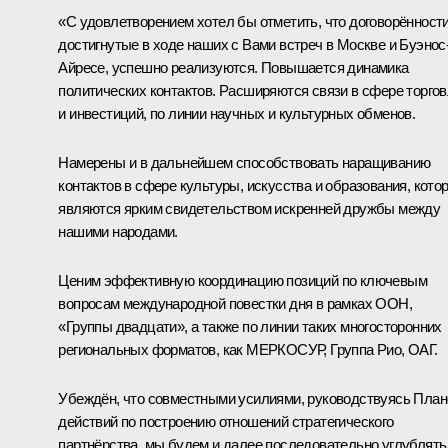
«С удовлетворением хотел бы отметить, что договорённости
достигнутые в ходе наших с Вами встреч в
Москве
и
Буэнос
Айресе
, успешно реализуются. Повышается динамика
политических контактов. Расширяются связи в сфере торго
и инвестиций, по линии научных и культурных обменов.
Намерены и в дальнейшем способствовать наращиванию
контактов в сфере культуры, искусства и образования, кото
являются ярким свидетельством искренней дружбы между
нашими народами.
Ценим эффективную координацию позиций по ключевым
вопросам международной повестки дня в рамках ООН,
«Группы двадцати», а также по линии таких многосторонних
региональных форматов, как МЕРКОСУР, Группа Рио, ОАГ.
Убеждён, что совместными усилиями, руководствуясь Пла
действий по построению отношений стратегического
партнёрства, мы будем и далее последовательно углублять