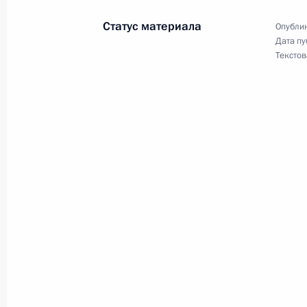
31 октября 2022 года, 15:50
Статус материала
Опублик
Дата пу
Текстов
31 октября в Сочи состоятся трёхс
Президента России, Президента А
министра Армении
28 октября 2022 года, 15:00
Встреча с Премьер-министром Ар
7 сентября 2022 года, 13:40
Телефонный разговор с Премьер-