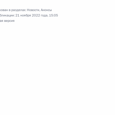
ован в разделах:
Новости
,
Анонсы
бликации:
21 ноября 2022 года, 15:05
ая версия
торонние переговоры
зербайджана и Премьер-
мении Николом Пашиняном
министром Армении Николом