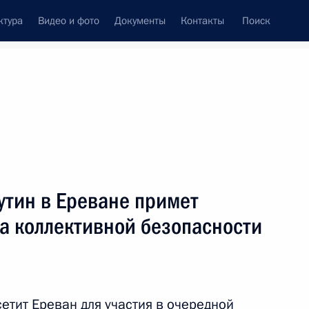
ктура
Видео и фото
Документы
Контакты
Поиск
Все темы
Подписаться на ленту
утин в Ереване примет
ть следующие материалы
та коллективной безопасности
 ОДКБ
етит Ереван для участия в очередной