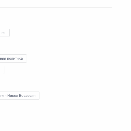
и ОДКБ
ния
министром Армении Николом
няя политика
Б
идентом Азербайджана
нян Никол Воваевич
мении Николом Пашиняном