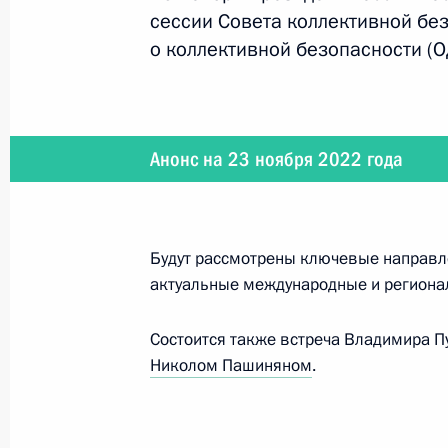
сессии Совета коллективной бе
о коллективной безопасности (О
Встреча с Премьер-министром Ар
23 ноября 2022 года, 22:00
Анонс на 23 ноября 2022 года
Саммит ОДКБ
23 ноября 2022 года, 19:20
Будут рассмотрены ключевые направл
актуальные международные и регион
Президент прибыл в Ереван
Состоится также встреча Владимира 
23 ноября 2022 года, 14:45
Николом Пашиняном
.
23 ноября Владимир Путин в Ереван