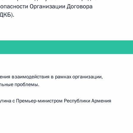
зопасности Организации Договора
ДКБ).
мении Николом Пашиняном
ения взаимодействия в рамках организации,
альные проблемы.
Путина с Премьер-министром Республики Армения
е примет участие в сессии