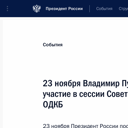
Президент России
События
Стру
Материалы по выбранной теме
События
Армения,
312 результатов
23 ноября Владимир П
Показа
участие в сессии Сове
ОДКБ
Рабочий визит в Армению. Саммит
23 ноября 2022 года
23 ноября Президент России пос