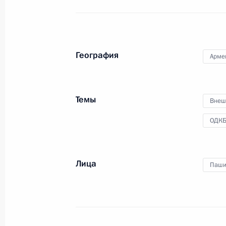
Совета коллективной безопасност
21 ноября 2022 года, 15:05
География
Арме
Телефонный разговор с Премьер-
Пашиняном
Темы
9 ноября 2022 года, 19:10
Внеш
ОДК
Трёхсторонние переговоры с През
и Премьер-министром Армении
Лица
Паши
31 октября 2022 года, 21:20
Встреча с Премьер-министром Ар